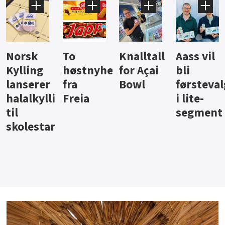
Knalltall
Aass vil
Brus og
Hard
ter
for Açai
bli
jus fra
iste fra
Bowl
førstevalg
Berentsen
Hansa
i lite-
segment