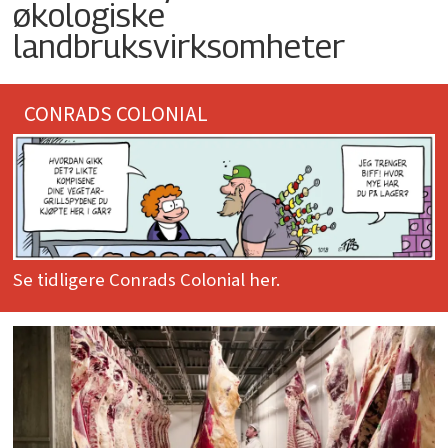
økologiske
landbruksvirksomheter
CONRADS COLONIAL
Se tidligere Conrads Colonial her.