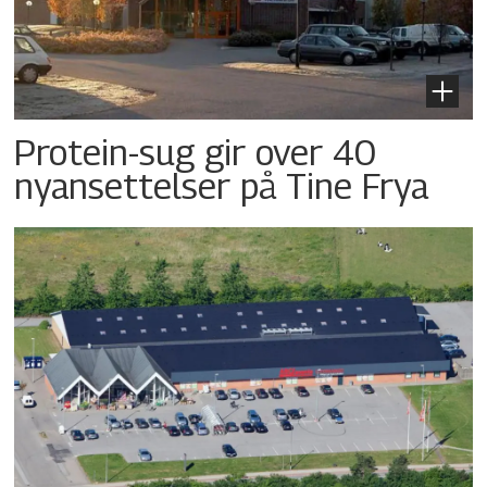
Protein-sug gir over 40
nyansettelser på Tine Frya