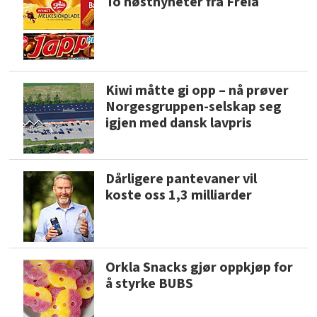
To høstnyheter fra Freia
Kiwi måtte gi opp – nå prøver
Norgesgruppen-selskap seg
igjen med dansk lavpris
Dårligere pantevaner vil
koste oss 1,3 milliarder
Orkla Snacks gjør oppkjøp for
å styrke BUBS