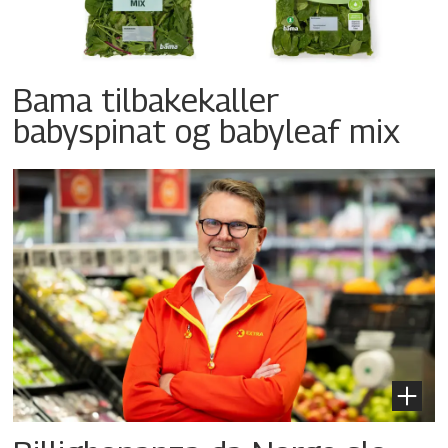
Bama tilbakekaller
babyspinat og babyleaf mix