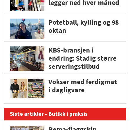
legger ned hver måned
Potetball, kylling og 98
oktan
KBS-bransjen i
endring: Stadig større
serveringstilbud
Vokser med ferdigmat
i dagligvare
Siste artikler - Butikk i praksis
Rema-flaggskip