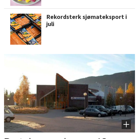
Rekordsterk sjømateksport i
juli