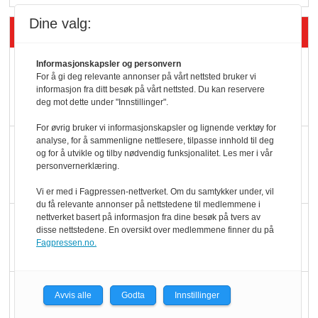
Dine valg:
Siste artikler - Økologisk
Kolonihagens norske
Informasjonskapsler og personvern
For å gi deg relevante annonser på vårt nettsted bruker vi
yoghurt: Trues av
informasjon fra ditt besøk på vårt nettsted. Du kan reservere
deg mot dette under "Innstillinger".
melkemangel
For øvrig bruker vi informasjonskapsler og lignende verktøy for
analyse, for å sammenligne nettlesere, tilpasse innhold til deg
Marit Kolby vant
og for å utvikle og tilby nødvendig funksjonalitet. Les mer i vår
Økologisk Norge sin
personvernerklæring.
hederspris
Vi er med i Fagpressen-nettverket. Om du samtykker under, vil
du få relevante annonser på nettstedene til medlemmene i
nettverket basert på informasjon fra dine besøk på tvers av
Blir enklere å velge
disse nettstedene. En oversikt over medlemmene finner du på
økologisk i butikkhylla
Fagpressen.no.
Kolonihagen sliter
Avvis alle
Godta
Innstillinger
med å få tak i nok melk