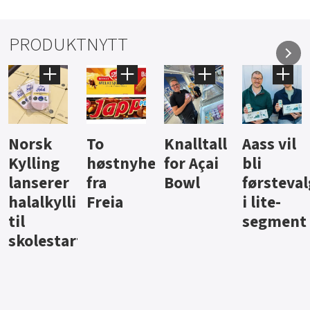
PRODUKTNYTT
Knalltall
Aass vil
Brus og
Hard
ter
for Açai
bli
jus fra
iste fra
Bowl
førstevalg
Berentsen
Hansa
i lite-
segment