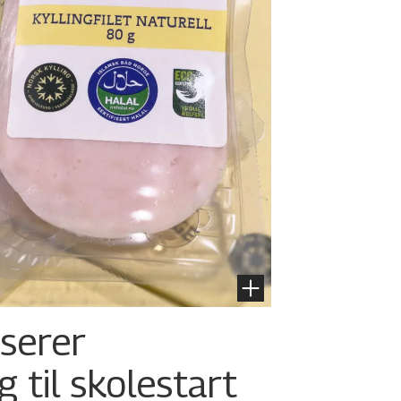
nserer
g til skolestart