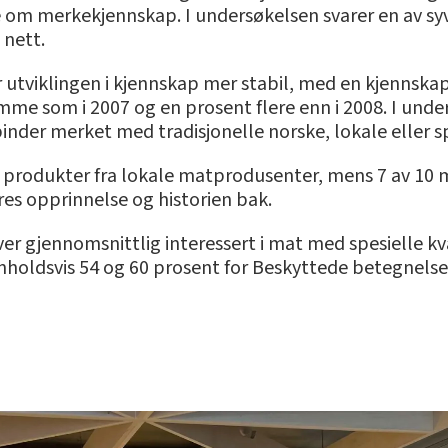
om merkekjennskap. I undersøkelsen svarer en av syv s
nett.
r utviklingen i kjennskap mer stabil, med en kjennsk
amme som i 2007 og en prosent flere enn i 2008. I unde
binder merket med tradisjonelle norske, lokale eller 
øver produkter fra lokale matprodusenter, mens 7 av 1
es opprinnelse og historien bak.
ver gjennomsnittlig interessert i mat med spesielle kv
holdsvis 54 og 60 prosent for Beskyttede betegnelser