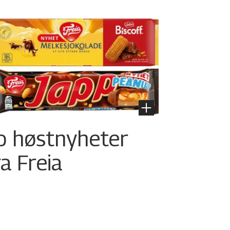
o høstnyheter
ra Freia