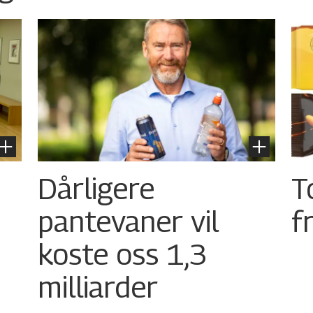
Dårligere
T
pantevaner vil
f
koste oss 1,3
milliarder