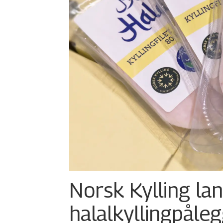
Norsk Kylling la
halalkylling­påleg