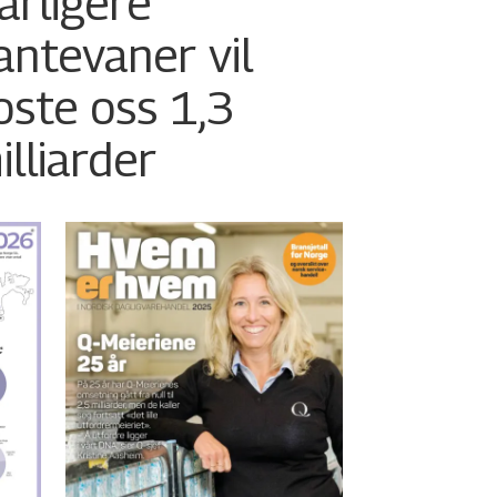
årligere
antevaner vil
oste oss 1,3
illiarder