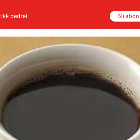
tikk bedre!
Bli abo