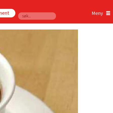
nnent
Søk