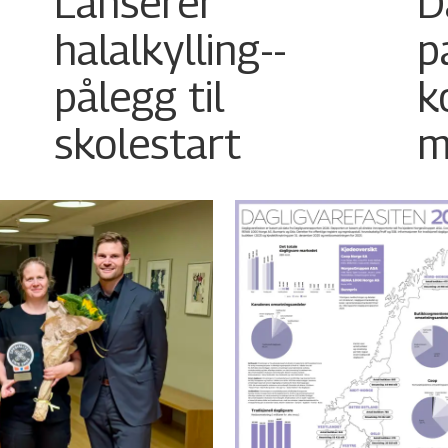
Lanserer
D
halalkylling-­
p
pålegg til
k
skolestart
m