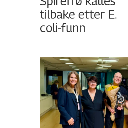
Spirefrø kalles
tilbake etter E.
coli-funn