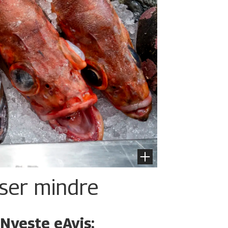
iser mindre
Nyeste eAvis: