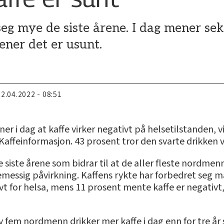
eg mye de siste årene. I dag mener seks
ener det er usunt.
22.04.2022 - 08:51
r i dag at kaffe virker negativt på helsetilstanden, v
ffeinformasjon. 43 prosent tror den svarte drikken vi
siste årene som bidrar til at de aller fleste nordmenn
emessig påvirkning. Kaffens rykte har forbedret seg mar
t for helsa, mens 11 prosent mente kaffe er negativt, s
v fem nordmenn drikker mer kaffe i dag enn for tre år 