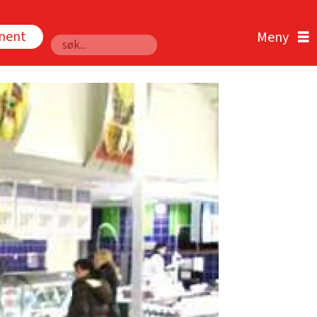
nnent
Søk