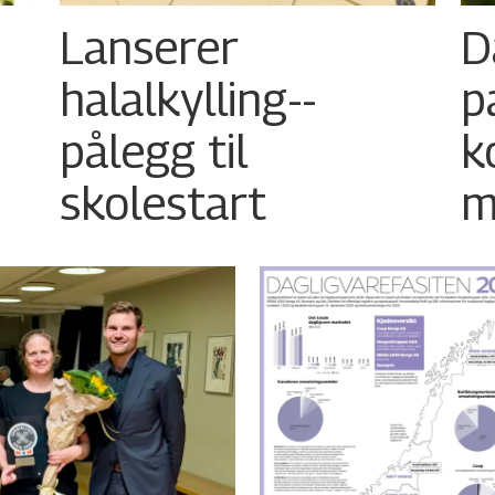
Lanserer
D
halalkylling-­
p
pålegg til
k
skolestart
m