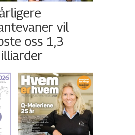
årligere
antevaner vil
oste oss 1,3
illiarder