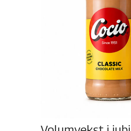
Volumvekst i jub