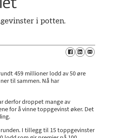
iet
gevinster i potten.
rundt 459 millioner lodd av 50 øre
roner til sammen. Nå har
 har derfor droppet mange av
sene for å vinne toppgevinst øker. Det
melding.
irunden. I tillegg til 15 toppgevinster
00 lodd som gir premier på 100