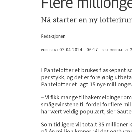
Flere milliong
Nå starter en ny lotterirun
Redaksjonen
03.04.2014 - 06:17
PUBLISERT
SIST OPPDATERT
I Pantelotteriet brukes flaskepant s
per stykk, og det er foreløpig utbeta
Pantelotteriet lagt 15 nye milliong
– Vi fikk mange tilbakemeldinger om 
smågevinstene til fordel for flere mi
har vært veldig populært, sier Gaut
Som tidligere vil totalt 35 millioner 
på én million kroner, vil det også v