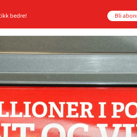
tikk bedre!
Bli abo