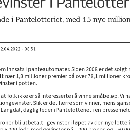
evinster i Pantelotter
de i Pantelotteriet, med 15 nye million
22.04.2022 - 08:51
om innsats i panteautomater. Siden 2008 er det solgt 
lt nær 1,8 millioner premier på over 78,1 millioner k
evinster i potten.
at folk ikke er så interesserte i å vinne småbeløp. Vi
lliongevinster. Slik er det færre som vinner, mens sjan
e Langdal, daglig leder i Pantelotteriet i en presse
kroner bli utbetalt i gevinster i løpet av den nye lotter
ære 5 000 lodd med gevinster på 1 000 kroner, og 150 0