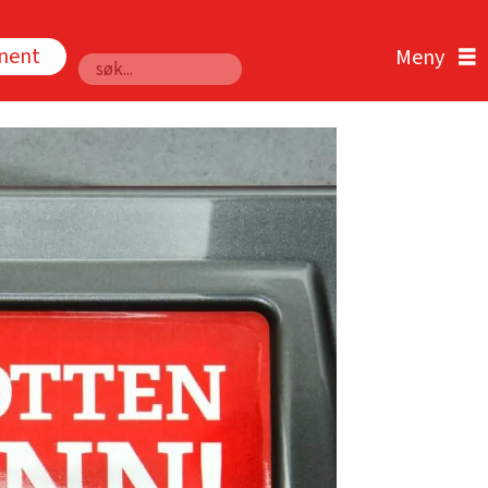
nnent
Søk