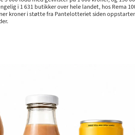
engelig i 1 631 butikker over hele landet, hos Rema 100
r kroner i støtte fra Pantelotteriet siden oppstarten 
der.