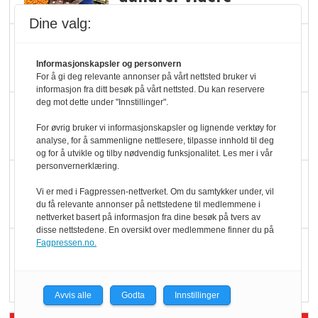
Dine valg:
Slik opprettholdes
ølsalget
Informasjonskapsler og personvern
For å gi deg relevante annonser på vårt nettsted bruker vi
informasjon fra ditt besøk på vårt nettsted. Du kan reservere
deg mot dette under "Innstillinger".
Færre varer, men fulle
hyller
For øvrig bruker vi informasjonskapsler og lignende verktøy for
analyse, for å sammenligne nettlesere, tilpasse innhold til deg
og for å utvikle og tilby nødvendig funksjonalitet. Les mer i vår
personvernerklæring.
KI lager mat i butikken
Vi er med i Fagpressen-nettverket. Om du samtykker under, vil
du få relevante annonser på nettstedene til medlemmene i
nettverket basert på informasjon fra dine besøk på tvers av
disse nettstedene. En oversikt over medlemmene finner du på
Fagpressen.no.
Q passerte 1 milliard i
Rema i 2025
Avvis alle
Godta
Innstillinger