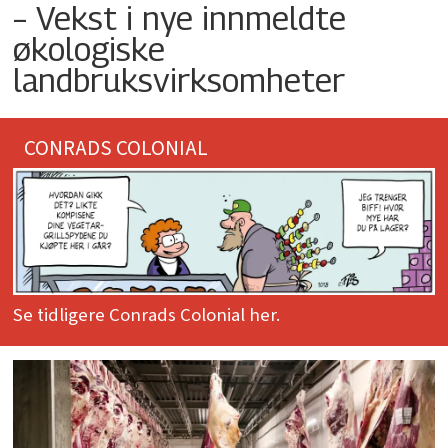
– Vekst i nye innmeldte
økologiske
landbruksvirksomheter
CONRADS COLONIAL
Se tidligere Conrads Colonial her.