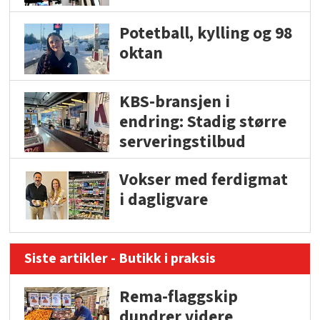
Potetball, kylling og 98
oktan
KBS-bransjen i
endring: Stadig større
serveringstilbud
Vokser med ferdigmat
i dagligvare
Siste artikler - Butikk i praksis
Rema-flaggskip
dundrer videre