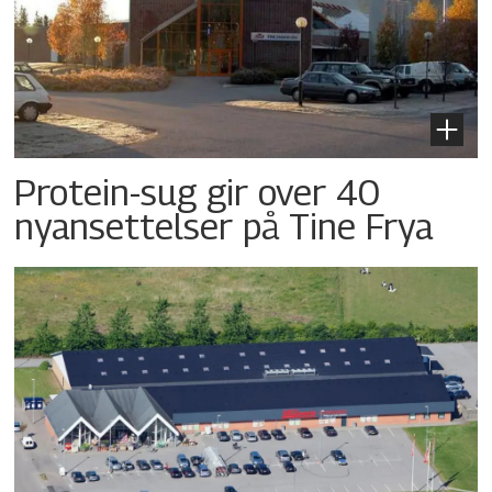
Protein-sug gir over 40
nyansettelser på Tine Frya