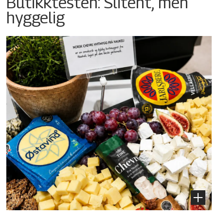
Butikktesten: Slitent, men
hyggelig