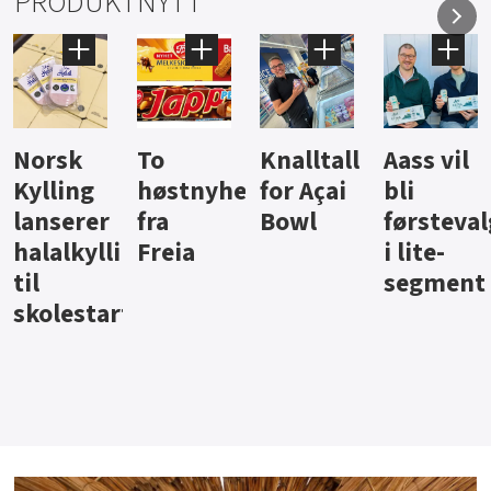
PRODUKTNYTT
Knalltall
Aass vil
Brus og
Hard
ter
for Açai
bli
jus fra
iste fra
Bowl
førstevalg
Berentsen
Hansa
i lite-
segment