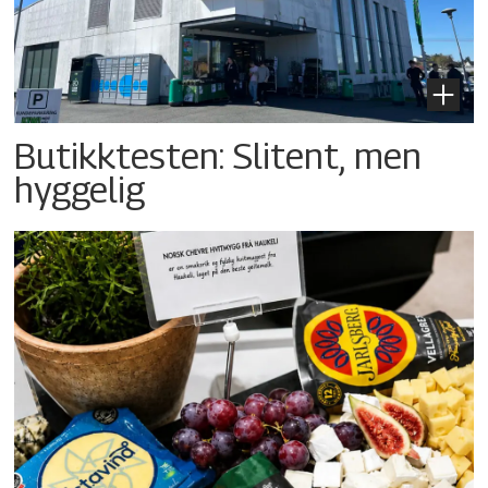
Butikktesten: Slitent, men
hyggelig