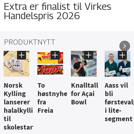
Extra er finalist til Virkes
Handelspris 2026
PRODUKTNYTT
sk
To
Knalltall
Aass vil
Bru
ling
høstnyheter
for Açai
bli
jus 
serer
fra
Bowl
førstevalg
Ber
alkyllingpålegg
Freia
i lite-
segment
lestart