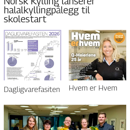
Norsk Kylling lanserer
halalkyllingpålegg til
skolestart
Hvem er Hvem
Dagligvarefasiten