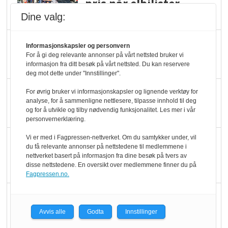
pris når elbilister
velger ladestopp
Dine valg:
Ti bensinstasjoner
Informasjonskapsler og personvern
legger ned hver måned
For å gi deg relevante annonser på vårt nettsted bruker vi
informasjon fra ditt besøk på vårt nettsted. Du kan reservere
deg mot dette under "Innstillinger".
Potetball, kylling og 98
For øvrig bruker vi informasjonskapsler og lignende verktøy for
analyse, for å sammenligne nettlesere, tilpasse innhold til deg
oktan
og for å utvikle og tilby nødvendig funksjonalitet. Les mer i vår
personvernerklæring.
Vi er med i Fagpressen-nettverket. Om du samtykker under, vil
KBS-bransjen i
du få relevante annonser på nettstedene til medlemmene i
endring: Stadig større
nettverket basert på informasjon fra dine besøk på tvers av
disse nettstedene. En oversikt over medlemmene finner du på
serveringstilbud
Fagpressen.no.
Vokser med ferdigmat
i dagligvare
Avvis alle
Godta
Innstillinger