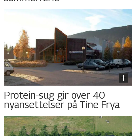
Protein-sug gir over 40
nyansettelser på Tine Frya