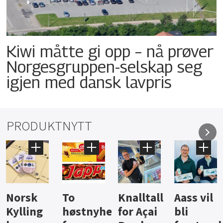
Kiwi måtte gi opp – nå prøver
Norgesgruppen-selskap seg
igjen med dansk lavpris
PRODUKTNYTT
Knalltall
Aass vil
Brus og
Hard
ter
for Açai
bli
jus fra
iste fra