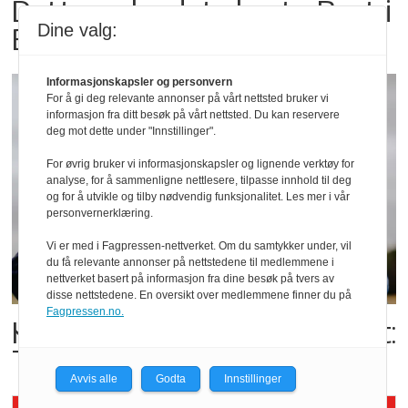
Dette er landets beste Post i
Dine valg:
Butikk
Informasjonskapsler og personvern
For å gi deg relevante annonser på vårt nettsted bruker vi
informasjon fra ditt besøk på vårt nettsted. Du kan reservere
deg mot dette under "Innstillinger".
For øvrig bruker vi informasjonskapsler og lignende verktøy for
analyse, for å sammenligne nettlesere, tilpasse innhold til deg
og for å utvikle og tilby nødvendig funksjonalitet. Les mer i vår
personvernerklæring.
Vi er med i Fagpressen-nettverket. Om du samtykker under, vil
du få relevante annonser på nettstedene til medlemmene i
nettverket basert på informasjon fra dine besøk på tvers av
disse nettstedene. En oversikt over medlemmene finner du på
Fagpressen.no.
Kolonihagens norske yoghurt:
Trues av melkemangel
Avvis alle
Godta
Innstillinger