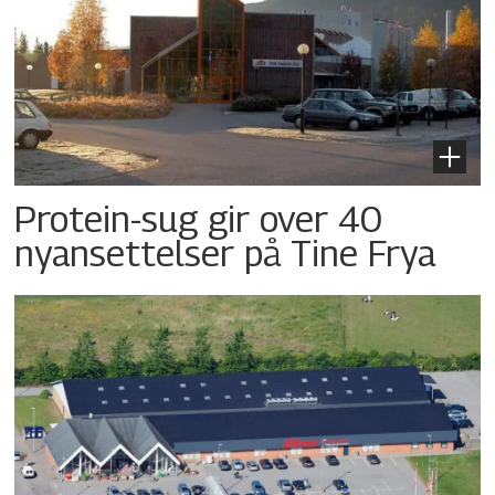
Protein-sug gir over 40
nyansettelser på Tine Frya