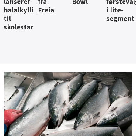
Bowl
førstevalg
Berentsen
Hansa
i lite-
segment