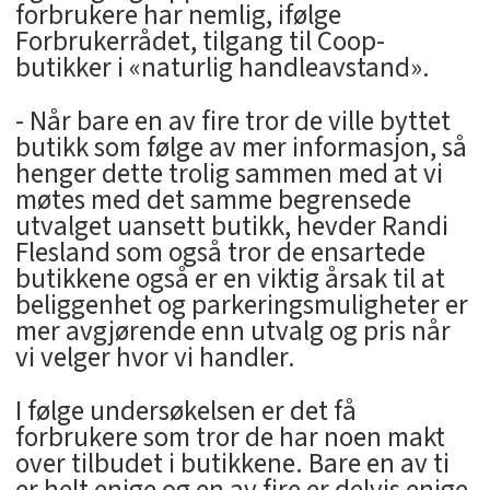
forbrukere har nemlig, ifølge
Forbrukerrådet, tilgang til Coop-
butikker i «naturlig handleavstand».
- Når bare en av fire tror de ville byttet
butikk som følge av mer informasjon, så
henger dette trolig sammen med at vi
møtes med det samme begrensede
utvalget uansett butikk, hevder Randi
Flesland som også tror de ensartede
butikkene også er en viktig årsak til at
beliggenhet og parkeringsmuligheter er
mer avgjørende enn utvalg og pris når
vi velger hvor vi handler.
I følge undersøkelsen er det få
forbrukere som tror de har noen makt
over tilbudet i butikkene. Bare en av ti
er helt enige og en av fire er delvis enige