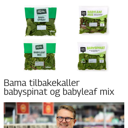
Bama tilbakekaller
babyspinat og babyleaf mix