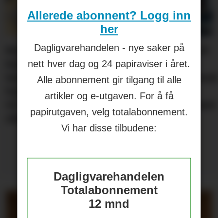
Allerede abonnent? Logg inn
her
Knalltall
Aass vil
Brus og
Hard
Dagligvarehandelen - nye saker på
ter
for Açai
bli
jus fra
iste fra
nett hver dag og 24 papiraviser i året.
Bowl
førstevalg
Berentsen
Hansa
Alle abonnement gir tilgang til alle
i lite-
artikler og e-utgaven. For å få
segment
papirutgaven, velg totalabonnement.
Vi har disse tilbudene:
Dagligvarehandelen
Totalabonnement
12 mnd