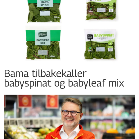
Bama tilbakekaller
babyspinat og babyleaf mix