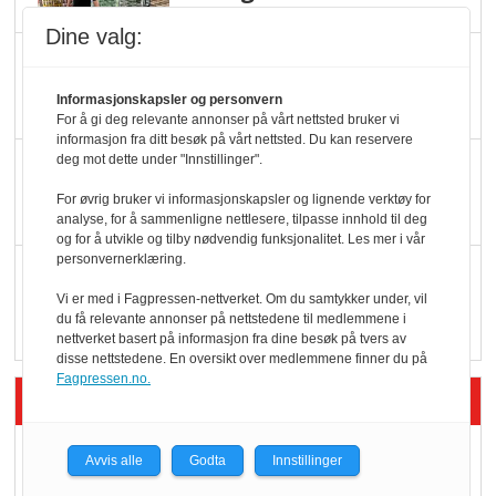
Dine valg:
Færre varer, men fulle
hyller
Informasjonskapsler og personvern
For å gi deg relevante annonser på vårt nettsted bruker vi
informasjon fra ditt besøk på vårt nettsted. Du kan reservere
deg mot dette under "Innstillinger".
KI lager mat i butikken
For øvrig bruker vi informasjonskapsler og lignende verktøy for
analyse, for å sammenligne nettlesere, tilpasse innhold til deg
og for å utvikle og tilby nødvendig funksjonalitet. Les mer i vår
personvernerklæring.
Q passerte 1 milliard i
Vi er med i Fagpressen-nettverket. Om du samtykker under, vil
Rema i 2025
du få relevante annonser på nettstedene til medlemmene i
nettverket basert på informasjon fra dine besøk på tvers av
disse nettstedene. En oversikt over medlemmene finner du på
Fagpressen.no.
Siste artikler - Økologisk
Kolonihagens norske
Avvis alle
Godta
Innstillinger
yoghurt: Trues av