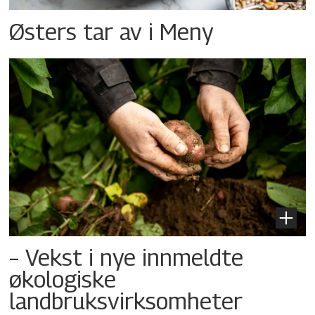
Østers tar av i Meny
– Vekst i nye innmeldte
økologiske
landbruksvirksomheter