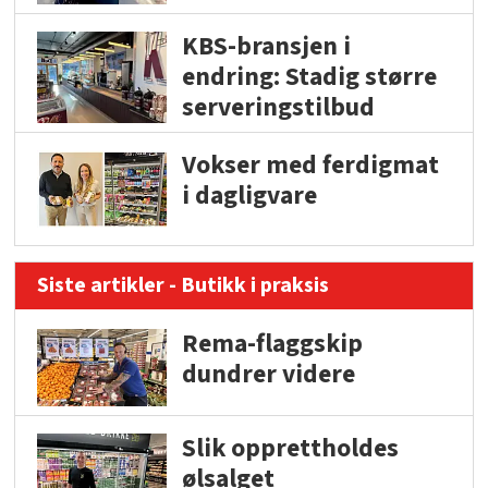
KBS-bransjen i
endring: Stadig større
serveringstilbud
Vokser med ferdigmat
i dagligvare
Siste artikler - Butikk i praksis
Rema-flaggskip
dundrer videre
Slik opprettholdes
ølsalget