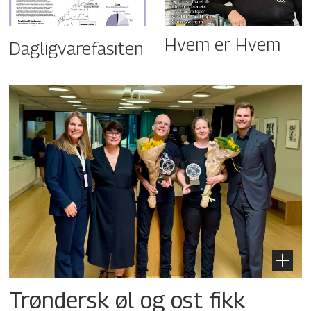
Hvem er Hvem
Dagligvarefasiten
Trøndersk øl og ost fikk