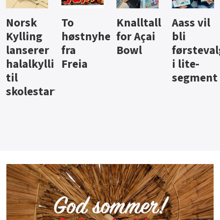
Knalltall
Aass vil
Brus og
Hard
ter
for Açai
bli
jus fra
iste fra
Bowl
førstevalg
Berentsen
Hansa
i lite-
segment