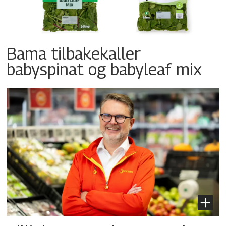
Bama tilbakekaller
babyspinat og babyleaf mix