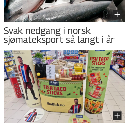
Svak nedgang i norsk
sjømateksport så langt i år