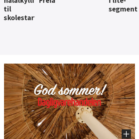
i lite-
segment