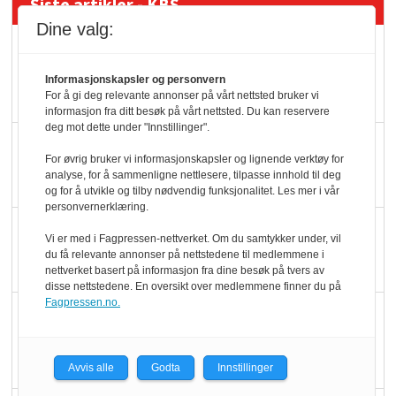
Siste artikler - KBS
Dine valg:
Mat er viktigere enn
pris når elbilister
Informasjonskapsler og personvern
velger ladestopp
For å gi deg relevante annonser på vårt nettsted bruker vi
informasjon fra ditt besøk på vårt nettsted. Du kan reservere
deg mot dette under "Innstillinger".
Ti bensinstasjoner
For øvrig bruker vi informasjonskapsler og lignende verktøy for
legger ned hver måned
analyse, for å sammenligne nettlesere, tilpasse innhold til deg
og for å utvikle og tilby nødvendig funksjonalitet. Les mer i vår
personvernerklæring.
Potetball, kylling og 98
Vi er med i Fagpressen-nettverket. Om du samtykker under, vil
oktan
du få relevante annonser på nettstedene til medlemmene i
nettverket basert på informasjon fra dine besøk på tvers av
disse nettstedene. En oversikt over medlemmene finner du på
Fagpressen.no.
KBS-bransjen i
endring: Stadig større
serveringstilbud
Avvis alle
Godta
Innstillinger