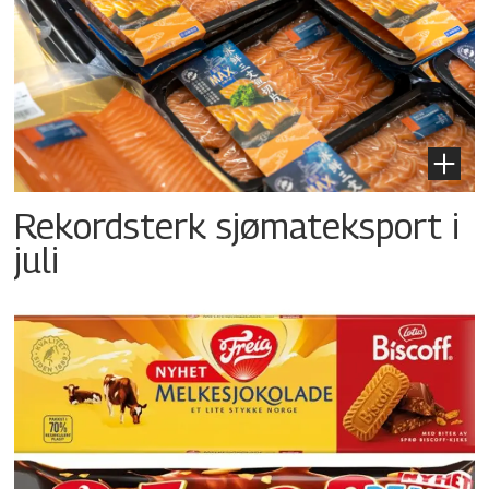
Rekordsterk sjømateksport i
juli