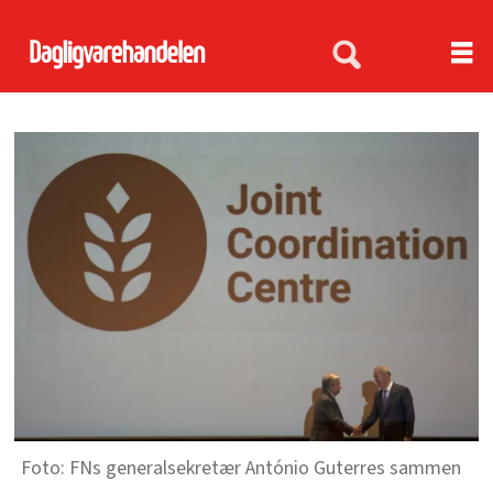
FNs generalsekretær António Guterres sammen