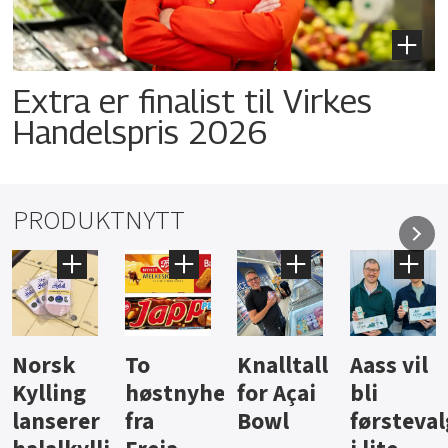
Extra er finalist til Virkes
Handelspris 2026
PRODUKTNYTT
Knalltall
Aass vil
Brus og
Hard
ter
for Açai
bli
jus fra
iste fra
Bowl
førstevalg
Berentsen
Hansa