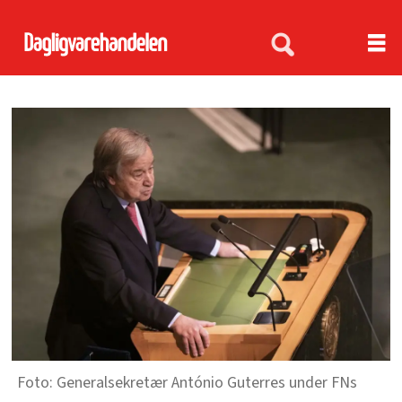
Generalsekretær António Guterres under FNs