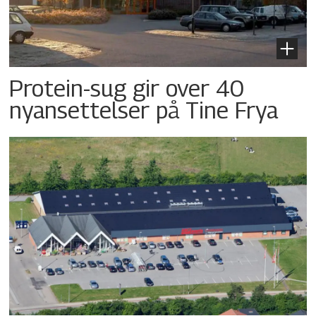
Protein-sug gir over 40
nyansettelser på Tine Frya