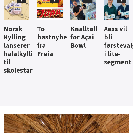
Knalltall
Aass vil
Brus og
Hard
ter
for Açai
bli
jus fra
iste fra
Bowl
førstevalg
Berentsen
Hansa
i lite-
segment