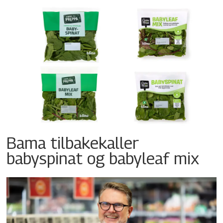
Bama tilbakekaller
babyspinat og babyleaf mix