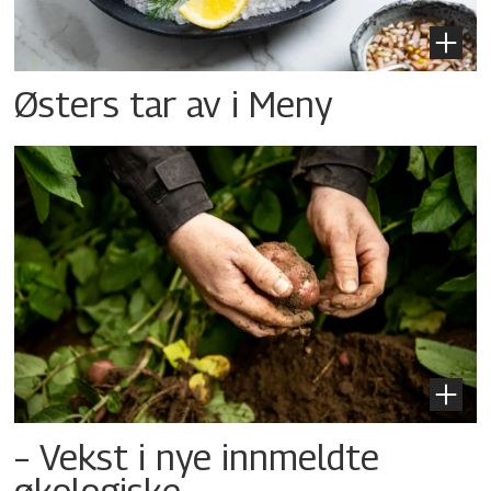
Østers tar av i Meny
– Vekst i nye innmeldte
økologiske