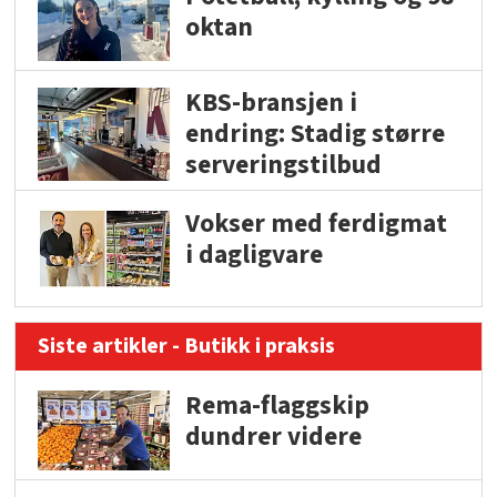
oktan
KBS-bransjen i
endring: Stadig større
serveringstilbud
Vokser med ferdigmat
i dagligvare
Siste artikler - Butikk i praksis
Rema-flaggskip
dundrer videre