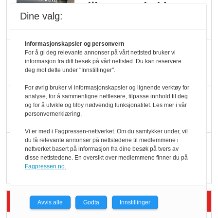
Slik opprettholdes
Dine valg:
ølsalget
Informasjonskapsler og personvern
Færre varer, men fulle
For å gi deg relevante annonser på vårt nettsted bruker vi
informasjon fra ditt besøk på vårt nettsted. Du kan reservere
hyller
deg mot dette under "Innstillinger".
For øvrig bruker vi informasjonskapsler og lignende verktøy for
KI lager mat i butikken
analyse, for å sammenligne nettlesere, tilpasse innhold til deg
og for å utvikle og tilby nødvendig funksjonalitet. Les mer i vår
personvernerklæring.
Vi er med i Fagpressen-nettverket. Om du samtykker under, vil
du få relevante annonser på nettstedene til medlemmene i
Q passerte 1 milliard i
nettverket basert på informasjon fra dine besøk på tvers av
Rema i 2025
disse nettstedene. En oversikt over medlemmene finner du på
Fagpressen.no.
Siste artikler - Økologisk
Avvis alle
Godta
Innstillinger