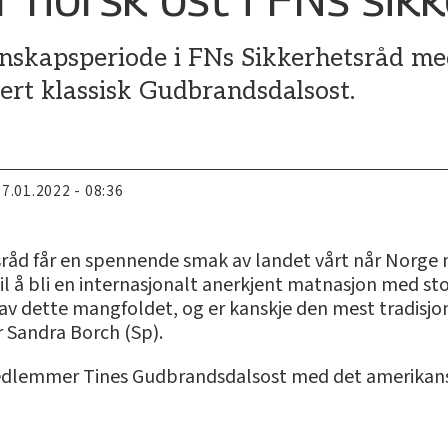
nskapsperiode i FNs Sikkerhetsråd med
rt klassisk Gudbrandsdalsost.
07.01.2022 - 08:36
åd får en spennende smak av landet vårt når Norge 
s til å bli en internasjonalt anerkjent matnasjon med s
av dette mangfoldet, og er kanskje den mest tradisjo
r Sandra Borch (Sp).
 medlemmer Tines Gudbrandsdalsost med det amerikan