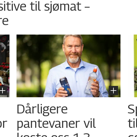
tive til sjømat –
re
Dårligere
S
or
pantevaner vil
t