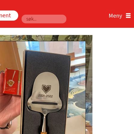
nnent
Søk