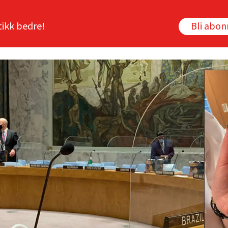
tikk bedre!
Bli abo