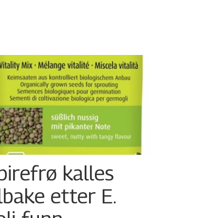
pirefrø kalles
ilbake etter E.