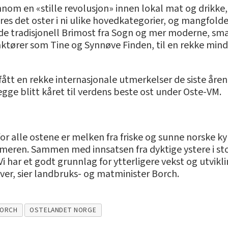
nnom en «stille revolusjon» innen lokal mat og drikke
eres det oster i ni ulike hovedkategorier, og mangfolde
e tradisjonell Brimost fra Sogn og mer moderne, smak
 aktører som Tine og Synnøve Finden, til en rekke min
fått en rekke internasjonale utmerkelser de siste åre
egge blitt kåret til verdens beste ost under Oste-VM.
or alle ostene er melken fra friske og sunne norske ky
eren. Sammen med innsatsen fra dyktige ystere i stor
 har et godt grunnlag for ytterligere vekst og utvikli
over, sier landbruks- og matminister Borch.
BORCH
OSTELANDET NORGE