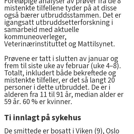
Foreløpige analyser av prøver fra de 8
mistenkte tilfellene tyder på at disse
også bærer utbruddsstammen. Det er
igangsatt utbruddsetterforskning i
samarbeid med aktuelle
kommuneoverleger,
Veterinærinstituttet og Mattilsynet.
Prøvene er tatt i slutten av januar og
frem til siste uke av februar (uke 4–8).
Totalt, inkludert både bekreftede og
mistenkte tilfeller, er det så langt 20
personer i dette utbruddet. De er i
alderen fra 11 til 91 år, median alder er
59 år. 60 % er kvinner.
Ti innlagt på sykehus
De smittede er bosatt i Viken (9), Oslo