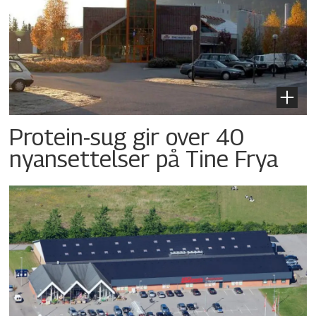
Protein-sug gir over 40
nyansettelser på Tine Frya