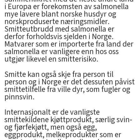
i Europa er forekomsten av salmonella
mye lavere blant norske husdyr og
norskproduserte næringsmidler.
Smitteutbrudd med salmonella er
derfor forholdsvis sjelden i Norge.
Matvarer som er importerte fra land der
salmonella er vanligere enn hos oss
utgjør likevel en smitterisiko.
Smitte kan også skje fra person til
person og i Norge er det dessuten påvist
smittetilfelle fra ville dyr, som fugler og
pinnsvin.
Internasjonalt er de vanligste
smittekildene kjøttprodukt, særlig svin-
og fjørfekjøtt, men også egg,
eggprodukt, melkeprodukter som er