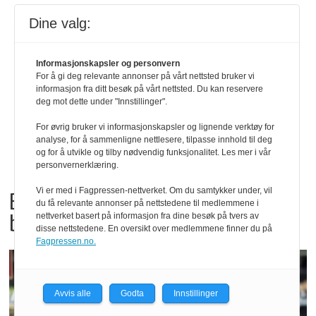
Dine valg:
Informasjonskapsler og personvern
For å gi deg relevante annonser på vårt nettsted bruker vi
informasjon fra ditt besøk på vårt nettsted. Du kan reservere
deg mot dette under "Innstillinger".
For øvrig bruker vi informasjonskapsler og lignende verktøy for
analyse, for å sammenligne nettlesere, tilpasse innhold til deg
og for å utvikle og tilby nødvendig funksjonalitet. Les mer i vår
personvernerklæring.
Vi er med i Fagpressen-nettverket. Om du samtykker under, vil
Bama tilbakekaller
du få relevante annonser på nettstedene til medlemmene i
babyspinat og babyleaf mix
nettverket basert på informasjon fra dine besøk på tvers av
disse nettstedene. En oversikt over medlemmene finner du på
Fagpressen.no.
Avvis alle
Godta
Innstillinger