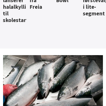
Bowl
førstevalg
Berentsen
Hansa
i lite-
segment