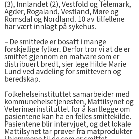
(3), Innlandet (2), Vestfold og Telemark,
Agder, Rogaland, Vestland, Møre og
Romsdal og Nordland. 10 av tilfellene
har vært innlagt på sykehus.
– De smittede er bosatt i mange
forskjellige fylker. Derfor tror vi at de er
smittet gjennom en matvare som er
distribuert bredt, sier lege Hilde Marie
Lund ved avdeling for smittevern og
beredskap.
Folkehelseinstituttet samarbeider med
kommunehelsetjenesten, Mattilsynet og
Veterinærinstituttet for å kartlegge om
pasientene kan ha en felles smittekilde.
Pasientene blir intervjuet, og det lokale
Mattilsynet tar prøver fra matprodukter
i hjemmene til de som er smittet.