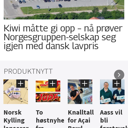
Kiwi måtte gi opp – nå prøver
Norgesgruppen-selskap seg
igjen med dansk lavpris
PRODUKTNYTT
Knalltall
Aass vil
Brus og
Hard
ter
for Açai
bli
jus fra
iste fra