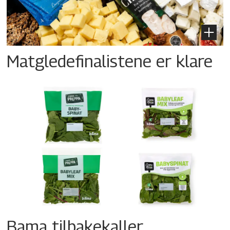
Matgledefinalistene er klare
Bama tilbakekaller