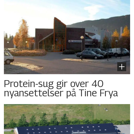
Protein-sug gir over 40
nyansettelser på Tine Frya