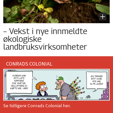
– Vekst i nye innmeldte
økologiske
landbruksvirksomheter
CONRADS COLONIAL
Se tidligere Conrads Colonial her.