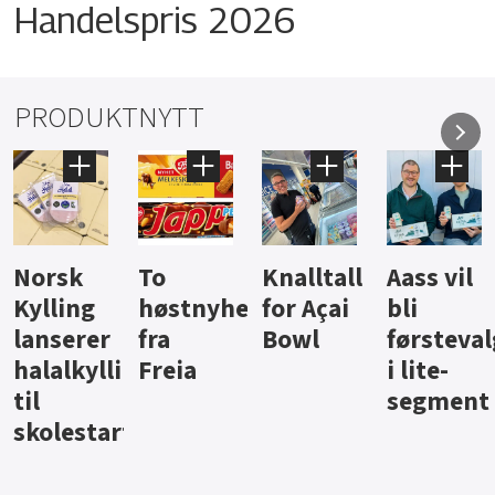
Handelspris 2026
PRODUKTNYTT
Knalltall
Aass vil
Brus og
Hard
ter
for Açai
bli
jus fra
iste fra
Bowl
førstevalg
Berentsen
Hansa
i lite-
segment