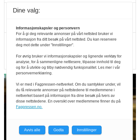
Kolonihagen sliter
Dine valg:
med å få tak i nok melk
Informasjonskapsler og personvern
For å gi deg relevante annonser på vårt nettsted bruker vi
Rapport: Økokundene
informasjon fra ditt besøk på vårt nettsted. Du kan reservere
deg mot dette under "Innstillinger".
er klare! Er markedet
For øvrig bruker vi informasjonskapsler og lignende verktøy for
det?
analyse, for å sammenligne nettlesere, tilpasse innhold til deg
og for å utvikle og tilby nødvendig funksjonalitet. Les mer i vår
personvernerklæring.
Vi er med i Fagpressen-nettverket. Om du samtykker under, vil
du få relevante annonser på nettstedene til medlemmene i
nettverket basert på informasjon fra dine besøk på tvers av
disse nettstedene. En oversikt over medlemmene finner du på
Fagpressen.no.
Avvis alle
Godta
Innstillinger