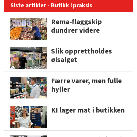
Siste artikler - Butikk i praksis
Rema-flaggskip
dundrer videre
Slik opprettholdes
ølsalget
Færre varer, men fulle
hyller
KI lager mat i butikken