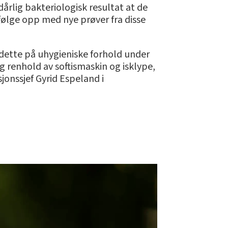
årlig bakteriologisk resultat at de
 følge opp med nye prøver fra disse
 dette på uhygieniske forhold under
g renhold av softismaskin og isklype,
sjonssjef Gyrid Espeland i