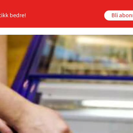
tikk bedre!
Bli abo