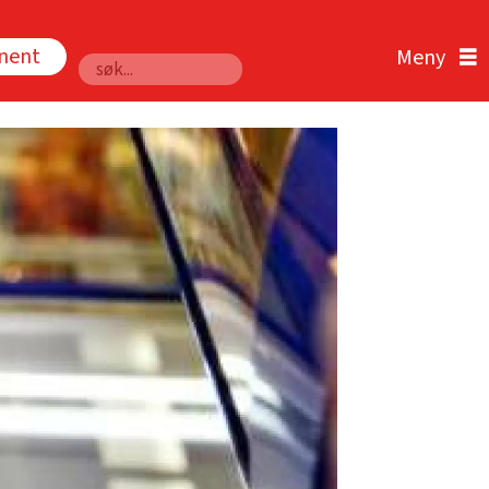
nnent
Søk