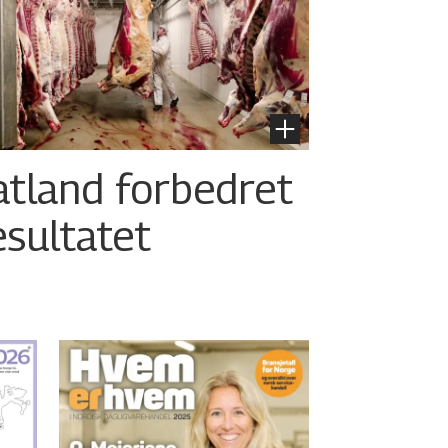
atland forbedret
esultatet