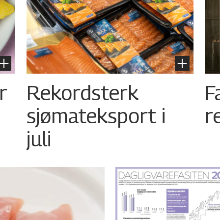
r
Rekordsterk
F
sjømateksport i
r
juli