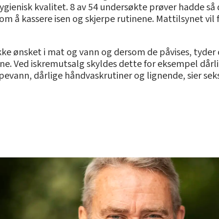
gienisk kvalitet. 8 av 54 undersøkte prøver hadde så d
m å kassere isen og skjerpe rutinene. Mattilsynet vil
 ikke ønsket i mat og vann og dersom de påvises, tyder
ne. Ved iskremutsalg skyldes dette for eksempel dårli
lypevann, dårlige håndvaskrutiner og lignende, sier sek