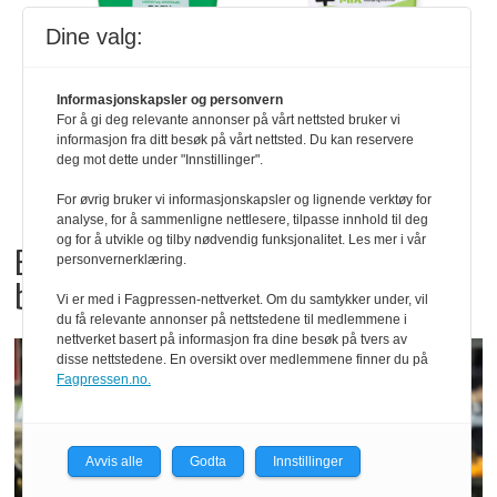
Dine valg:
Informasjonskapsler og personvern
For å gi deg relevante annonser på vårt nettsted bruker vi
informasjon fra ditt besøk på vårt nettsted. Du kan reservere
deg mot dette under "Innstillinger".
For øvrig bruker vi informasjonskapsler og lignende verktøy for
analyse, for å sammenligne nettlesere, tilpasse innhold til deg
og for å utvikle og tilby nødvendig funksjonalitet. Les mer i vår
Bama tilbakekaller
personvernerklæring.
babyspinat og babyleaf mix
Vi er med i Fagpressen-nettverket. Om du samtykker under, vil
du få relevante annonser på nettstedene til medlemmene i
nettverket basert på informasjon fra dine besøk på tvers av
disse nettstedene. En oversikt over medlemmene finner du på
Fagpressen.no.
Avvis alle
Godta
Innstillinger