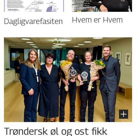
Hvem er Hvem
Dagligvarefasiten
Trøndersk øl og ost fikk