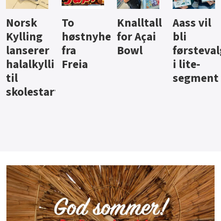
Knalltall
Aass vil
Brus og
Hard
ter
for Açai
bli
jus fra
iste fra
Bowl
førstevalg
Berentsen
Hansa
i lite-
segment