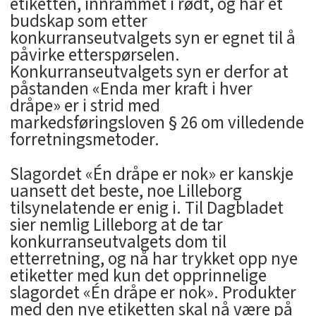
etiketten, innrammet i rødt, og har et
budskap som etter
konkurranseutvalgets syn er egnet til å
påvirke etterspørselen.
Konkurranseutvalgets syn er derfor at
påstanden «Enda mer kraft i hver
dråpe» er i strid med
markedsføringsloven § 26 om villedende
forretningsmetoder.
Slagordet «Én dråpe er nok» er kanskje
uansett det beste, noe Lilleborg
tilsynelatende er enig i. Til Dagbladet
sier nemlig Lilleborg at de tar
konkurranseutvalgets dom til
etterretning, og nå har trykket opp nye
etiketter med kun det opprinnelige
slagordet «Én dråpe er nok». Produkter
med den nye etiketten skal nå være på