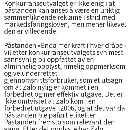
Konkurranseutvalget er ikke enig i at
påstanden kan anses å være en uriktig
sammenliknende reklame i strid med
markedsføringsloven, men mener likevel
den er villedende.
Påstanden «Enda mer kraft i hver dråpe»
vil etter konkurranseutvalgets syn mest
sannsynlig bli oppfattet av en
alminnelig opplyst, rimelig oppmerksom
og velunderrettet
gjennomsnittsforbruker, som et utsagn
om at Zalo nylig er kommet i en
forbedret og mer effektiv utgave. Det er
ikke omtvistet at Zalo kom i en
forbedret utgave i 2006, og at det var da
påstanden ble påført etiketten.
Påstanden fremsto som relevant den
gang. Etter det opplyste har Zalo