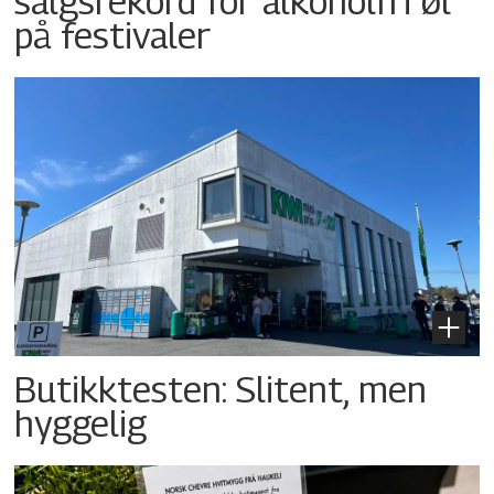
salgsrekord for alkoholfri øl
på festivaler
Butikktesten: Slitent, men
hyggelig