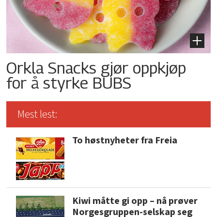
Orkla Snacks gjør oppkjøp
for å styrke BUBS
Mest lest:
To høstnyheter fra Freia
Kiwi måtte gi opp – nå prøver
Norgesgruppen-selskap seg