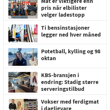
Mat er viktigere enn
pris når elbilister
velger ladestopp
Ti bensinstasjoner
legger ned hver måned
Potetball, kylling og 98
oktan
KBS-bransjen i
endring: Stadig større
serveringstilbud
Vokser med ferdigmat
i dagligvare