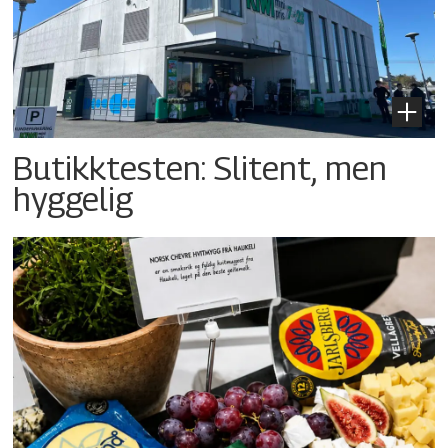
Butikktesten: Slitent, men
hyggelig