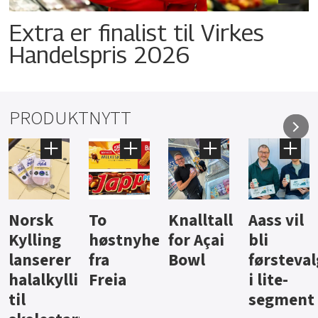
Extra er finalist til Virkes
Handelspris 2026
PRODUKTNYTT
Knalltall
Aass vil
Brus og
Hard
ter
for Açai
bli
jus fra
iste fra
Bowl
førstevalg
Berentsen
Hansa
i lite-
segment