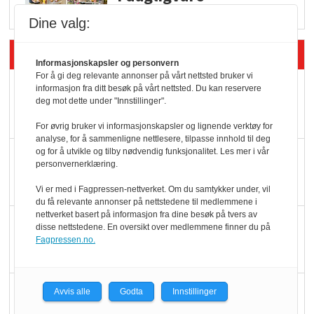
Dine valg:
Siste artikler - Butikk i praksis
Informasjonskapsler og personvern
For å gi deg relevante annonser på vårt nettsted bruker vi
Rema-flaggskip
informasjon fra ditt besøk på vårt nettsted. Du kan reservere
deg mot dette under "Innstillinger".
dundrer videre
For øvrig bruker vi informasjonskapsler og lignende verktøy for
analyse, for å sammenligne nettlesere, tilpasse innhold til deg
og for å utvikle og tilby nødvendig funksjonalitet. Les mer i vår
Slik opprettholdes
personvernerklæring.
ølsalget
Vi er med i Fagpressen-nettverket. Om du samtykker under, vil
du få relevante annonser på nettstedene til medlemmene i
nettverket basert på informasjon fra dine besøk på tvers av
Færre varer, men fulle
disse nettstedene. En oversikt over medlemmene finner du på
hyller
Fagpressen.no.
KI lager mat i butikken
Avvis alle
Godta
Innstillinger