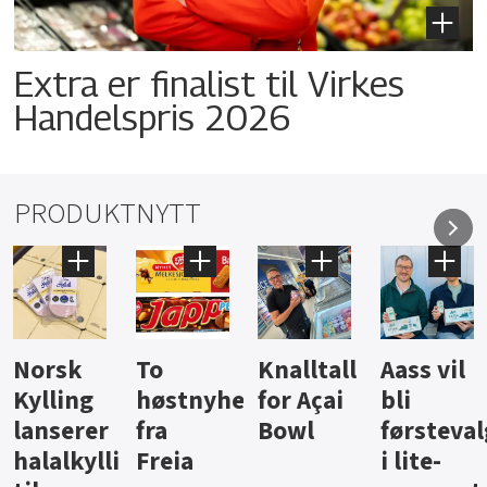
Extra er finalist til Virkes
Handelspris 2026
PRODUKTNYTT
Knalltall
Aass vil
Brus og
Hard
ter
for Açai
bli
jus fra
iste fra
Bowl
førstevalg
Berentsen
Hansa
i lite-