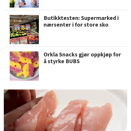
Butikktesten: Supermarked i
nærsenter i for store sko
Orkla Snacks gjør oppkjøp for
å styrke BUBS