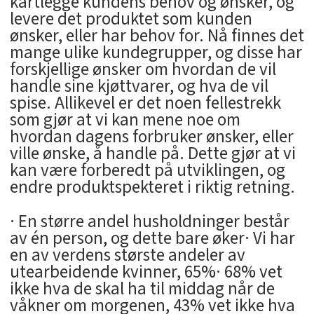
kartlegge kundens behov og ønsker, og
levere det produktet som kunden
ønsker, eller har behov for. Nå finnes det
mange ulike kundegrupper, og disse har
forskjellige ønsker om hvordan de vil
handle sine kjøttvarer, og hva de vil
spise. Allikevel er det noen fellestrekk
som gjør at vi kan mene noe om
hvordan dagens forbruker ønsker, eller
ville ønske, å handle på. Dette gjør at vi
kan være forberedt på utviklingen, og
endre produktspekteret i riktig retning.
· En større andel husholdninger består
av én person, og dette bare øker· Vi har
en av verdens største andeler av
utearbeidende kvinner, 65%· 68% vet
ikke hva de skal ha til middag når de
våkner om morgenen, 43% vet ikke hva