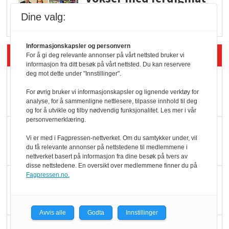
i dagligvare
Dine valg:
Informasjonskapsler og personvern
Siste artikler - Butikk i praksis
For å gi deg relevante annonser på vårt nettsted bruker vi
informasjon fra ditt besøk på vårt nettsted. Du kan reservere
deg mot dette under "Innstillinger".
Rema-flaggskip
For øvrig bruker vi informasjonskapsler og lignende verktøy for
dundrer videre
analyse, for å sammenligne nettlesere, tilpasse innhold til deg
og for å utvikle og tilby nødvendig funksjonalitet. Les mer i vår
personvernerklæring.
Slik opprettholdes
Vi er med i Fagpressen-nettverket. Om du samtykker under, vil
ølsalget
du få relevante annonser på nettstedene til medlemmene i
nettverket basert på informasjon fra dine besøk på tvers av
disse nettstedene. En oversikt over medlemmene finner du på
Fagpressen.no.
Færre varer, men fulle
hyller
Avvis alle
Godta
Innstillinger