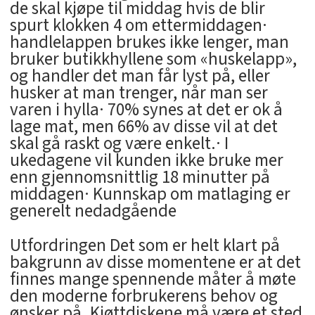
de skal kjøpe til middag hvis de blir
spurt klokken 4 om ettermiddagen·
handlelappen brukes ikke lenger, man
bruker butikkhyllene som «huskelapp»,
og handler det man får lyst på, eller
husker at man trenger, når man ser
varen i hylla· 70% synes at det er ok å
lage mat, men 66% av disse vil at det
skal gå raskt og være enkelt.· I
ukedagene vil kunden ikke bruke mer
enn gjennomsnittlig 18 minutter på
middagen· Kunnskap om matlaging er
generelt nedadgående
Utfordringen Det som er helt klart på
bakgrunn av disse momentene er at det
finnes mange spennende måter å møte
den moderne forbrukerens behov og
ønsker på. Kjøttdiskene må være et sted