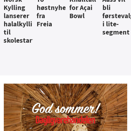
ter
for Açai
bli
jus fra
iste fra
Bowl
førstevalg
Berentsen
Hansa
i lite-
segment