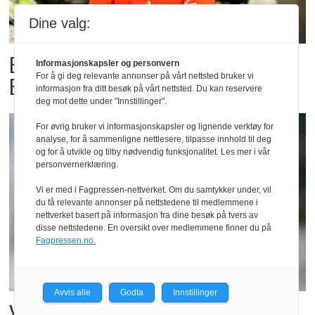
Dine valg:
Billigbonanza da Norge slo
Informasjonskapsler og personvern
For å gi deg relevante annonser på vårt nettsted bruker vi
Elfenbenkysten
informasjon fra ditt besøk på vårt nettsted. Du kan reservere
deg mot dette under "Innstillinger".
For øvrig bruker vi informasjonskapsler og lignende verktøy for
analyse, for å sammenligne nettlesere, tilpasse innhold til deg
og for å utvikle og tilby nødvendig funksjonalitet. Les mer i vår
personvernerklæring.
Vi er med i Fagpressen-nettverket. Om du samtykker under, vil
du få relevante annonser på nettstedene til medlemmene i
nettverket basert på informasjon fra dine besøk på tvers av
disse nettstedene. En oversikt over medlemmene finner du på
Fagpressen.no.
Avvis alle
Godta
Innstillinger
Vil vokse i brusmarkedet