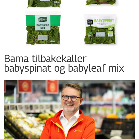
Bama tilbakekaller
babyspinat og babyleaf mix