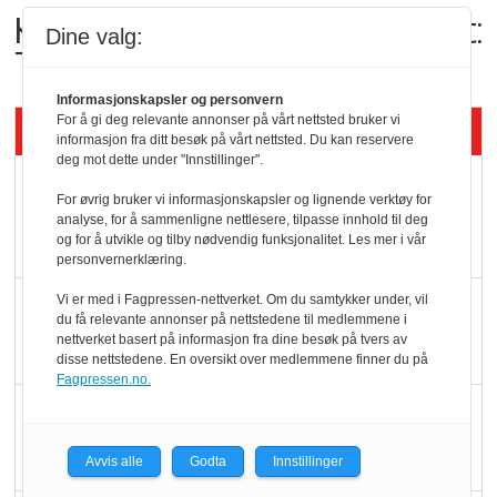
Kolonihagens norske yoghurt:
Dine valg:
Trues av melkemangel
Informasjonskapsler og personvern
For å gi deg relevante annonser på vårt nettsted bruker vi
Siste artikler - KBS
informasjon fra ditt besøk på vårt nettsted. Du kan reservere
deg mot dette under "Innstillinger".
Mat er viktigere enn
For øvrig bruker vi informasjonskapsler og lignende verktøy for
pris når elbilister
analyse, for å sammenligne nettlesere, tilpasse innhold til deg
og for å utvikle og tilby nødvendig funksjonalitet. Les mer i vår
velger ladestopp
personvernerklæring.
Vi er med i Fagpressen-nettverket. Om du samtykker under, vil
Ti bensinstasjoner
du få relevante annonser på nettstedene til medlemmene i
legger ned hver måned
nettverket basert på informasjon fra dine besøk på tvers av
disse nettstedene. En oversikt over medlemmene finner du på
Fagpressen.no.
Potetball, kylling og 98
oktan
Avvis alle
Godta
Innstillinger