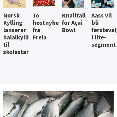
Knalltall
Aass vil
Brus og
Hard
ter
for Açai
bli
jus fra
iste fra
Bowl
førstevalg
Berentsen
Hansa
i lite-
segment