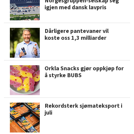
Norgesgruppen-selskap seg
igjen med dansk lavpris
Dårligere pantevaner vil
koste oss 1,3 milliarder
Orkla Snacks gjør oppkjøp for
å styrke BUBS
Rekordsterk sjømateksport i
juli