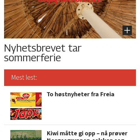
Nyhetsbrevet tar
sommerferie
Mest lest:
To høstnyheter fra Freia
Kiwi måtte gi opp – nå prøver