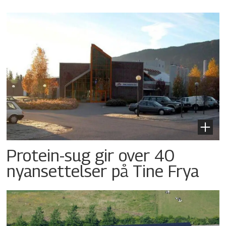
Protein-sug gir over 40
nyansettelser på Tine Frya