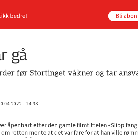
tikk bedre!
Bli abo
r gå
rder før Stortinget våkner og tar ansv
20.04.2022 - 14:38
r åpenbart etter den gamle filmtittelen «Slipp fangene
 om retten mente at det var fare for at han ville rømme