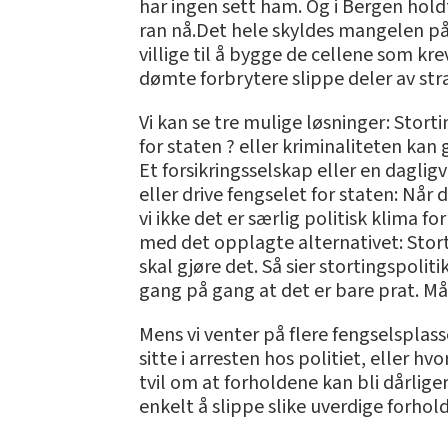
har ingen sett ham. Og i Bergen holdt
ran nå.Det hele skyldes mangelen på v
villige til å bygge de cellene som k
dømte forbrytere slippe deler av st
Vi kan se tre mulige løsninger: Stor
for staten ? eller kriminaliteten kan
Et forsikringsselskap eller en daglig
eller drive fengselet for staten: Når 
vi ikke det er særlig politisk klima 
med det opplagte alternativet: Stort
skal gjøre det. Så sier stortingspolit
gang på gang at det er bare prat. Må
Mens vi venter på flere fengselsplasse
sitte i arresten hos politiet, eller h
tvil om at forholdene kan bli dårlig
enkelt å slippe slike uverdige forhol