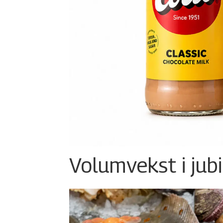
Volumvekst i jub