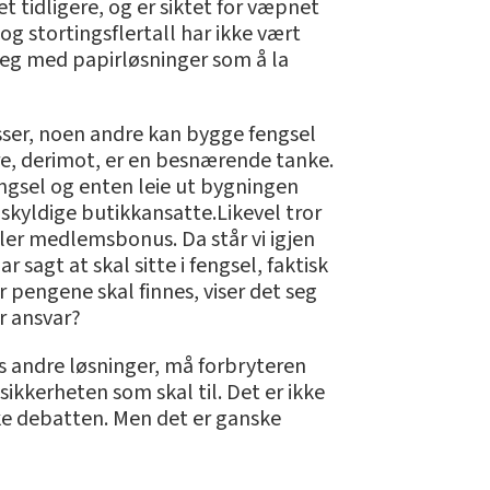
t tidligere, og er siktet for væpnet
og stortingsflertall har ikke vært
 seg med papirløsninger som å la
asser, noen andre kan bygge fengsel
ndre, derimot, er en besnærende tanke.
fengsel og enten leie ut bygningen
 uskyldige butikkansatte.Likevel tror
eller medlemsbonus. Da står vi igjen
agt at skal sitte i fengsel, faktisk
r pengene skal finnes, viser det seg
r ansvar?
nes andre løsninger, må forbryteren
sikkerheten som skal til. Det er ikke
ske debatten. Men det er ganske