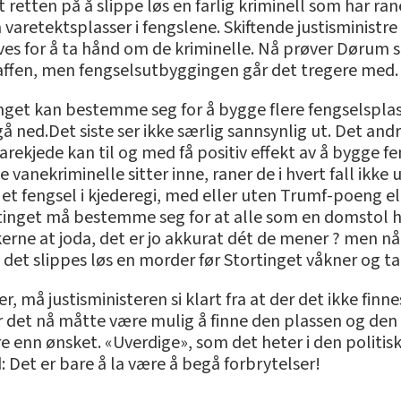
 retten på å slippe løs en farlig kriminell som har rane
aretektsplasser i fengslene. Skiftende justisministre 
reves for å ta hånd om de kriminelle. Nå prøver Dørum
raffen, men fengselsutbyggingen går det tregere med.
tinget kan bestemme seg for å bygge flere fengselspl
 gå ned.Det siste ser ikke særlig sannsynlig ut. Det a
varekjede kan til og med få positiv effekt av å bygge 
de vanekriminelle sitter inne, raner de i hvert fall ikke
for et fengsel i kjederegi, med eller uten Trumf-poeng 
inget må bestemme seg for at alle som en domstol har s
ikerne at joda, det er jo akkurat dét de mener ? men nå
 det slippes løs en morder før Stortinget våkner og ta
r, må justisministeren si klart fra at der det ikke fin
vor det nå måtte være mulig å finne den plassen og den 
ere enn ønsket. «Uverdige», som det heter i den politi
d: Det er bare å la være å begå forbrytelser!