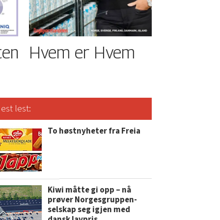
ten
Hvem er Hvem
est lest:
To høstnyheter fra Freia
Kiwi måtte gi opp – nå
prøver Norgesgruppen-
selskap seg igjen med
dansk lavpris