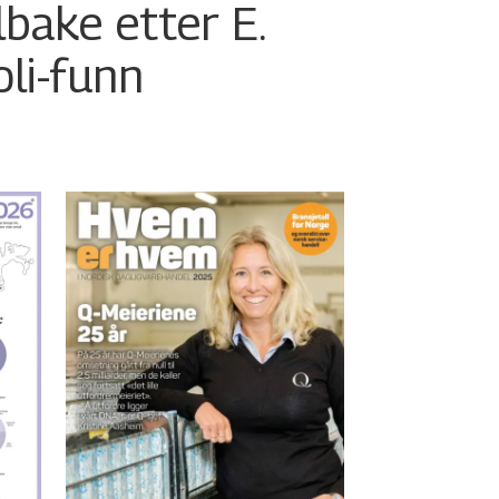
ilbake etter E.
oli-funn