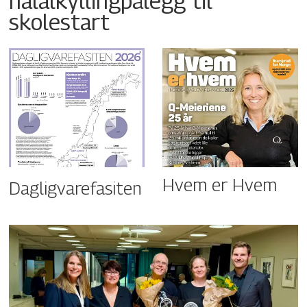
halalkyllingpålegg til
skolestart
Hvem er Hvem
Dagligvarefasiten