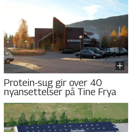
Protein-sug gir over 40
nyansettelser på Tine Frya