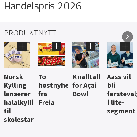
Handelspris 2026
PRODUKTNYTT
Knalltall
Aass vil
Brus og
Hard
ter
for Açai
bli
jus fra
iste fra
Bowl
førstevalg
Berentsen
Hansa
i lite-
segment