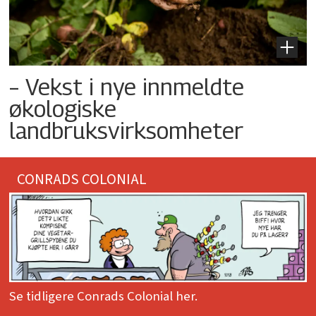
– Vekst i nye innmeldte
økologiske
landbruksvirksomheter
CONRADS COLONIAL
Se tidligere Conrads Colonial her.