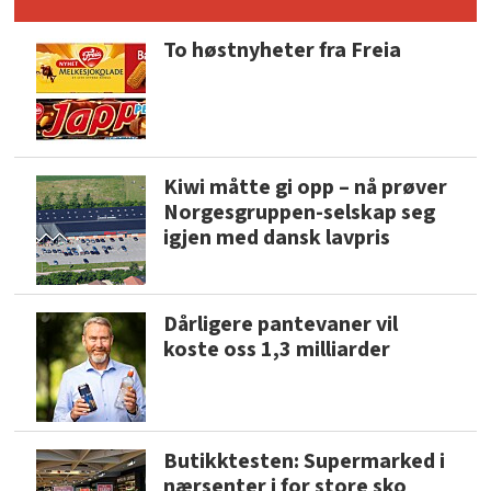
To høstnyheter fra Freia
Kiwi måtte gi opp – nå prøver
Norgesgruppen-selskap seg
igjen med dansk lavpris
Dårligere pantevaner vil
koste oss 1,3 milliarder
Butikktesten: Supermarked i
nærsenter i for store sko