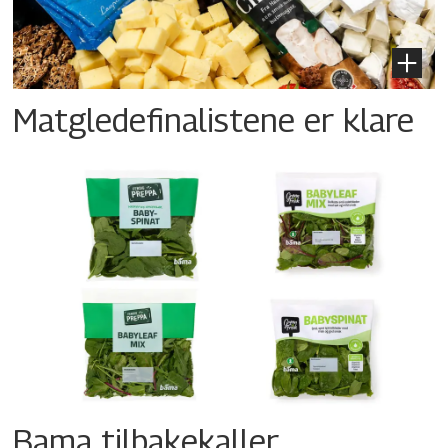
Matgledefinalistene er klare
Bama tilbakekaller