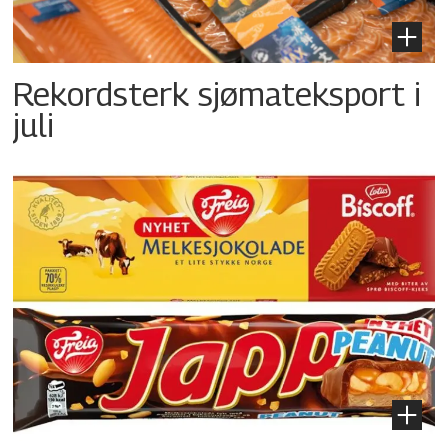
Rekordsterk sjømateksport i
juli