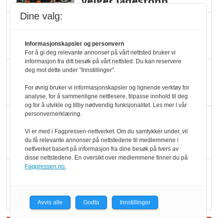
velger ladestopp
Dine valg:
Ti bensinstasjoner
legger ned hver måned
Informasjonskapsler og personvern
For å gi deg relevante annonser på vårt nettsted bruker vi
informasjon fra ditt besøk på vårt nettsted. Du kan reservere
Potetball, kylling og 98
deg mot dette under "Innstillinger".
oktan
For øvrig bruker vi informasjonskapsler og lignende verktøy for
analyse, for å sammenligne nettlesere, tilpasse innhold til deg
og for å utvikle og tilby nødvendig funksjonalitet. Les mer i vår
personvernerklæring.
KBS-bransjen i
endring: Stadig større
Vi er med i Fagpressen-nettverket. Om du samtykker under, vil
du få relevante annonser på nettstedene til medlemmene i
serveringstilbud
nettverket basert på informasjon fra dine besøk på tvers av
disse nettstedene. En oversikt over medlemmene finner du på
Fagpressen.no.
Vokser med ferdigmat
i dagligvare
Avvis alle
Godta
Innstillinger