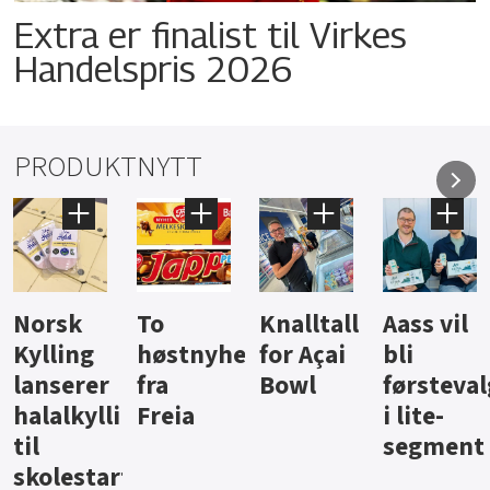
Extra er finalist til Virkes
Handelspris 2026
PRODUKTNYTT
Knalltall
Aass vil
Brus og
Hard
ter
for Açai
bli
jus fra
iste fra
Bowl
førstevalg
Berentsen
Hansa
i lite-
segment