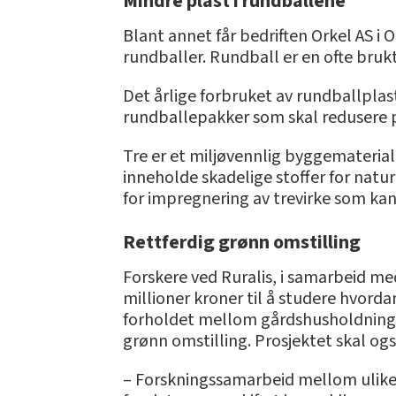
Mindre plast i rundballene
Blant annet får bedriften Orkel AS i
rundballer. Rundball er en ofte brukt
Det årlige forbruket av rundballplast
rundballepakker som skal redusere 
Tre er et miljøvennlig byggemateria
inneholde skadelige stoffer for natur
for impregnering av trevirke som ka
Rettferdig grønn omstilling
Forskere ved Ruralis, i samarbeid me
millioner kroner til å studere hvorda
forholdet mellom gårdshusholdninge
grønn omstilling. Prosjektet skal 
– Forskningssamarbeid mellom ulike ak