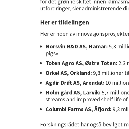
for det grønne skiftet innen klimasm
utfordringer, sier administrerende dir
Her er tildelingen
Her er noen av innovasjonsprosjekten
Norsvin R&D AS, Hamar:
5,3 milli
pigs»
Toten Agro AS, Østre Toten:
2,3 m
Orkel AS, Orkland:
9,8 millioner t
Agdir Drift AS, Arendal:
10 millio
Holm gård AS, Larvik:
5,7 million
streams and improved shelf life of
Columbi Farms AS, Åfjord:
9,3 mil
Forskningsrådet har også bevilget mi