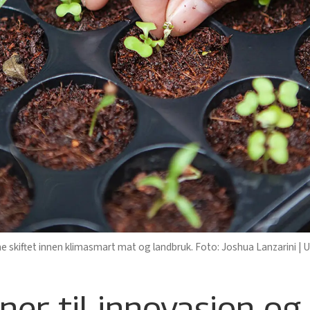
ne skiftet innen klimasmart mat og landbruk. Foto: Joshua Lanzarini | 
ner til innovasjon og