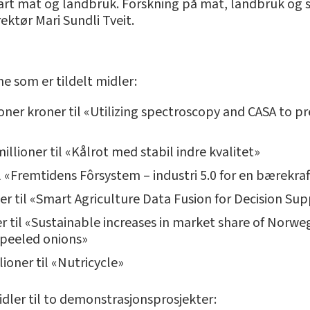
art mat og landbruk. Forskning på mat, landbruk og s
ektør Mari Sundli Tveit.
e som er tildelt midler:
oner kroner til «Utilizing spectroscopy and CASA to pred
illioner til «Kålrot med stabil indre kvalitet»
il «Fremtidens Fôrsystem – industri 5.0 for en bærekraf
ner til «Smart Agriculture Data Fusion for Decision Su
er til «Sustainable increases in market share of Norwe
 peeled onions»
lioner til «Nutricycle»
dler til to demonstrasjonsprosjekter: