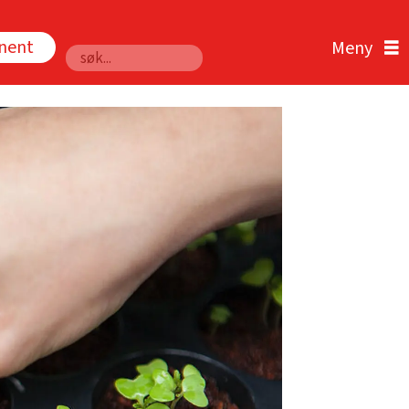
nnent
Søk