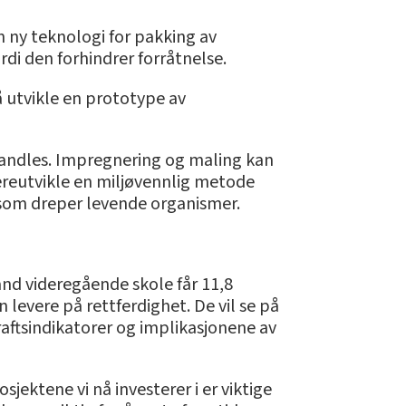
n ny teknologi for pakking av
rdi den forhindrer forråtnelse.
å utvikle en prototype av
handles. Impregnering og maling kan
dereutvikle en miljøvennlig metode
 som dreper levende organismer.
and videregående skole får 11,8
 levere på rettferdighet. De vil se på
ftsindikatorer og implikasjonene av
jektene vi nå investerer i er viktige