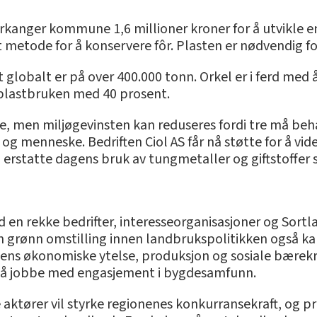
 Orkanger kommune 1,6 millioner kroner for å utvikle e
 metode for å konservere fôr. Plasten er nødvendig fo
 globalt er på over 400.000 tonn. Orkel er i ferd med 
plastbruken med 40 prosent.
le, men miljøgevinsten kan reduseres fordi tre må be
 og menneske. Bedriften Ciol AS får nå støtte for å vi
n erstatte dagens bruk av tungmetaller og giftstoffer
d en rekke bedrifter, interesseorganisasjoner og Sortl
n grønn omstilling innen landbrukspolitikken også kan
ns økonomiske ytelse, produksjon og sosiale bærekra
også jobbe med engasjement i bygdesamfunn.
tører vil styrke regionenes konkurransekraft, og pros