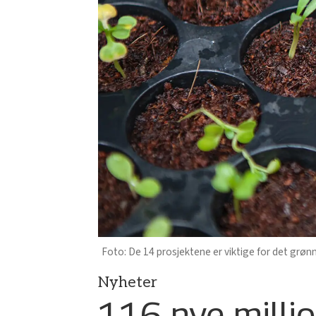
De 14 prosjektene er viktige for det grøn
Nyheter
116 nye millio