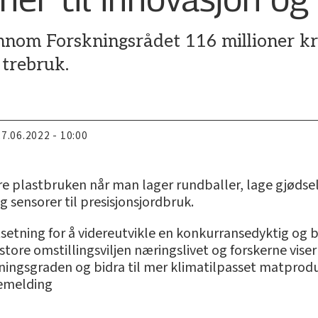
ennom Forskningsrådet 116 millioner kr
 trebruk.
27.06.2022 - 10:00
re plastbruken når man lager rundballer, lage gjødsel 
 sensorer til presisjonsjordbruk.
tsetning for å videreutvikle en konkurransedyktig og 
 store omstillingsviljen næringslivet og forskerne vis
ningsgraden og bidra til mer klimatilpasset matprodu
semelding