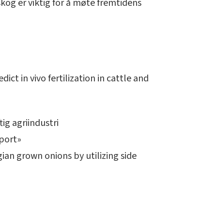
kog er viktig for å møte fremtidens
ict in vivo fertilization in cattle and
tig agriindustri
pport»
gian grown onions by utilizing side