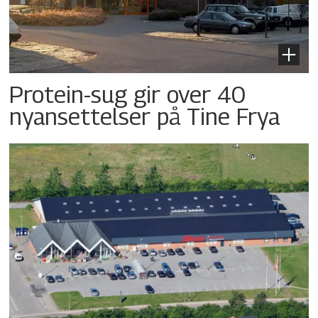
Protein-sug gir over 40
nyansettelser på Tine Frya