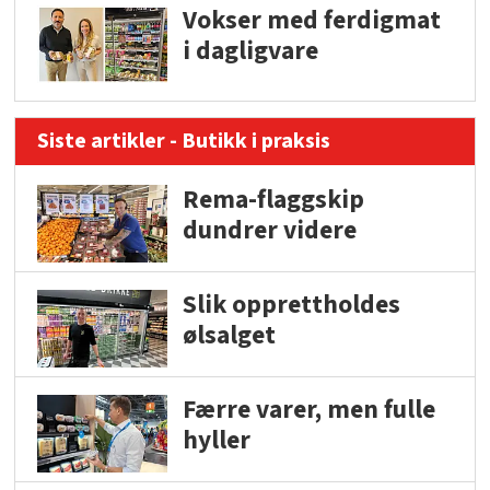
Vokser med ferdigmat
i dagligvare
Siste artikler - Butikk i praksis
Rema-flaggskip
dundrer videre
Slik opprettholdes
ølsalget
Færre varer, men fulle
hyller