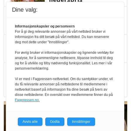
Dine valg:
Blir enklere å velge
økologisk i butikkhylla
Informasjonskapsler og personvern
For å gi deg relevante annonser på vårt nettsted bruker vi
informasjon fra ditt besøk på vårt nettsted. Du kan reservere
Kolonihagen sliter
deg mot dette under "Innstillinger".
med å få tak i nok melk
For øvrig bruker vi informasjonskapsler og lignende verktøy for
analyse, for å sammenligne nettlesere, tilpasse innhold til deg
og for å utvikle og tilby nødvendig funksjonalitet. Les mer i vår
personvernerklæring.
Rapport: Økokundene
er klare! Er markedet
Vi er med i Fagpressen-nettverket. Om du samtykker under, vil
du få relevante annonser på nettstedene til medlemmene i
det?
nettverket basert på informasjon fra dine besøk på tvers av
disse nettstedene. En oversikt over medlemmene finner du på
Fagpressen.no.
Avvis alle
Godta
Innstillinger