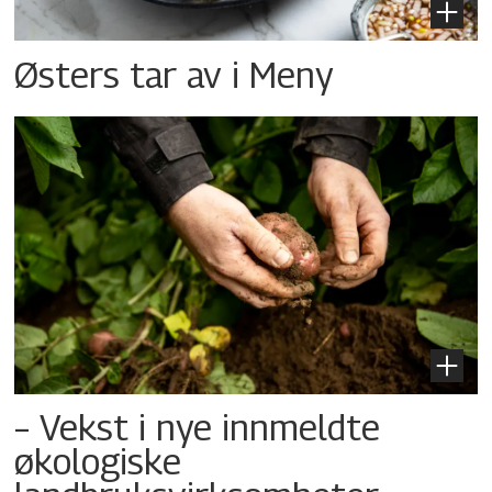
Østers tar av i Meny
– Vekst i nye innmeldte
økologiske