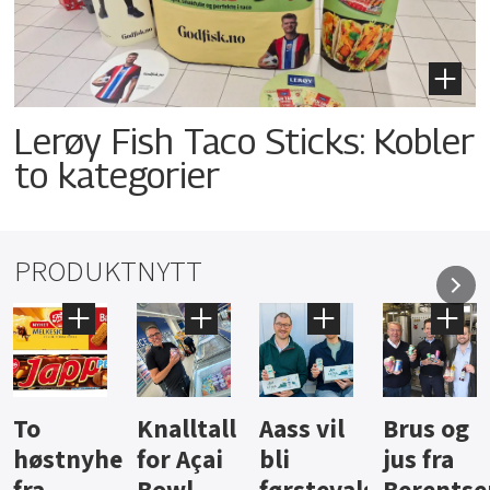
Lerøy Fish Taco Sticks: Kobler
to kategorier
PRODUKTNYTT
Knalltall
Aass vil
Brus og
Hard
ter
for Açai
bli
jus fra
iste fra