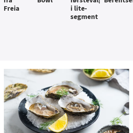
Bowl
førstevalg
Berentsen
Hansa
i lite-
segment