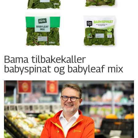
Bama tilbakekaller
babyspinat og babyleaf mix