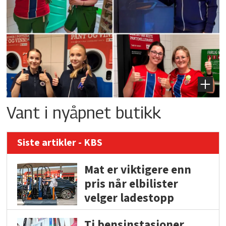
Vant i nyåpnet butikk
Siste artikler - KBS
Mat er viktigere enn
pris når elbilister
velger ladestopp
Ti bensinstasjoner