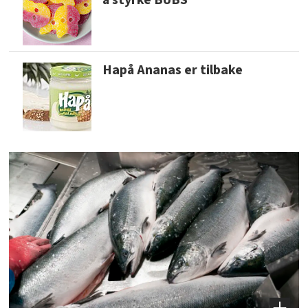
å styrke BUBS
Hapå Ananas er tilbake