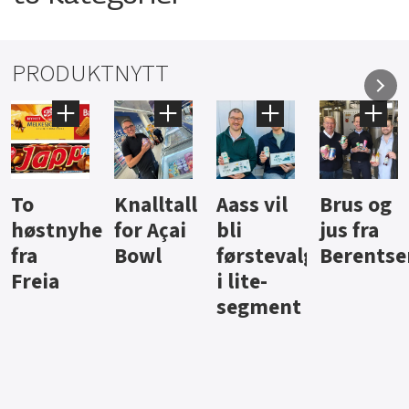
PRODUKTNYTT
Knalltall
Aass vil
Brus og
Hard
ter
for Açai
bli
jus fra
iste fra
Bowl
førstevalg
Berentsen
Hansa
i lite-
segment