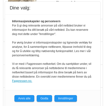
Rema-flaggskip
Dine valg:
dundrer videre
Informasjonskapsler og personvern
Slik opprettholdes
For å gi deg relevante annonser på vårt nettsted bruker vi
informasjon fra ditt besøk på vårt nettsted. Du kan reservere
ølsalget
deg mot dette under "Innstillinger".
For øvrig bruker vi informasjonskapsler og lignende verktøy for
Færre varer, men fulle
analyse, for å sammenligne nettlesere, tilpasse innhold til deg
og for å utvikle og tilby nødvendig funksjonalitet. Les mer i vår
hyller
personvernerklæring.
Vi er med i Fagpressen-nettverket. Om du samtykker under, vil
du få relevante annonser på nettstedene til medlemmene i
KI lager mat i butikken
nettverket basert på informasjon fra dine besøk på tvers av
disse nettstedene. En oversikt over medlemmene finner du på
Fagpressen.no.
Q passerte 1 milliard i
Avvis alle
Godta
Innstillinger
Rema i 2025