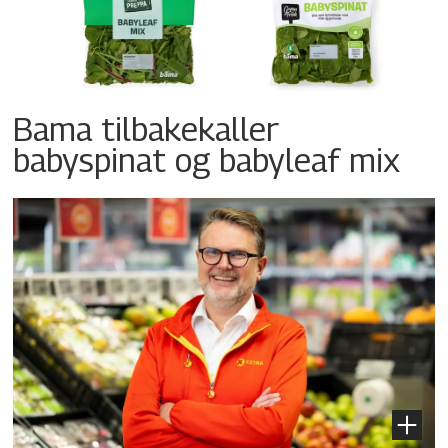
Bama tilbakekaller
babyspinat og babyleaf mix