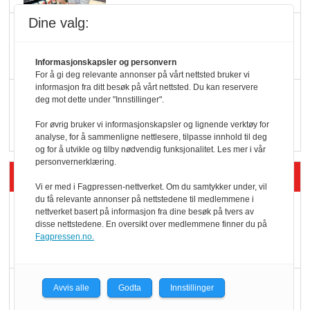
Dine valg:
KI lager mat i butikken
Informasjonskapsler og personvern
For å gi deg relevante annonser på vårt nettsted bruker vi
informasjon fra ditt besøk på vårt nettsted. Du kan reservere
Q passerte 1 milliard i
deg mot dette under "Innstillinger".
Rema i 2025
For øvrig bruker vi informasjonskapsler og lignende verktøy for
analyse, for å sammenligne nettlesere, tilpasse innhold til deg
og for å utvikle og tilby nødvendig funksjonalitet. Les mer i vår
personvernerklæring.
Siste artikler - Økologisk
Vi er med i Fagpressen-nettverket. Om du samtykker under, vil
du få relevante annonser på nettstedene til medlemmene i
Kolonihagens norske
nettverket basert på informasjon fra dine besøk på tvers av
disse nettstedene. En oversikt over medlemmene finner du på
yoghurt: Trues av
Fagpressen.no.
melkemangel
Marit Kolby vant
Avvis alle
Godta
Innstillinger
Økologisk Norge sin