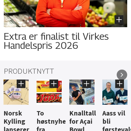
Extra er finalist til Virkes
Handelspris 2026
PRODUKTNYTT
Knalltall
Aass vil
Brus og
Hard
ter
for Açai
bli
jus fra
iste fra
Bowl
førstevalg
Berentsen
Hansa