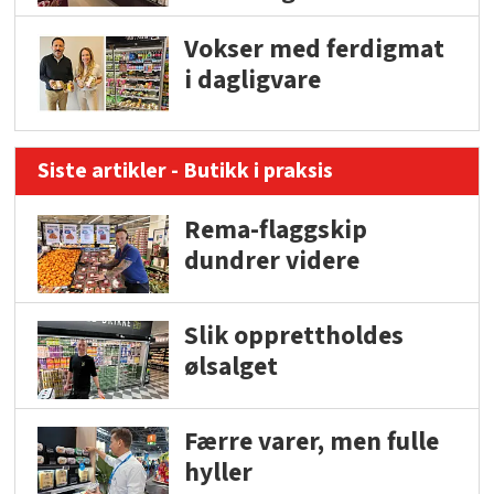
Vokser med ferdigmat
i dagligvare
Siste artikler - Butikk i praksis
Rema-flaggskip
dundrer videre
Slik opprettholdes
ølsalget
Færre varer, men fulle
hyller