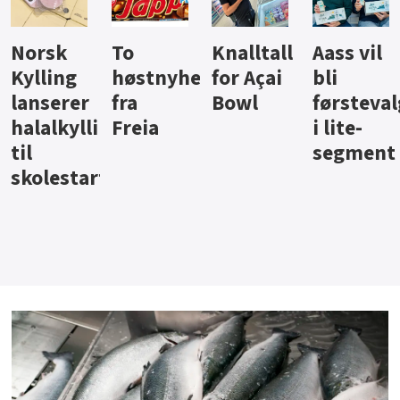
Knalltall
Aass vil
Brus og
Hard
ter
for Açai
bli
jus fra
iste fra
Bowl
førstevalg
Berentsen
Hansa
i lite-
segment