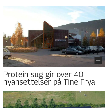
Protein-sug gir over 40
nyansettelser på Tine Frya