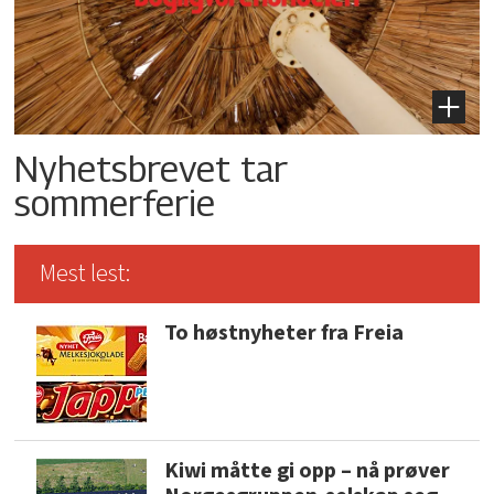
Nyhetsbrevet tar
sommerferie
Mest lest:
To høstnyheter fra Freia
Kiwi måtte gi opp – nå prøver