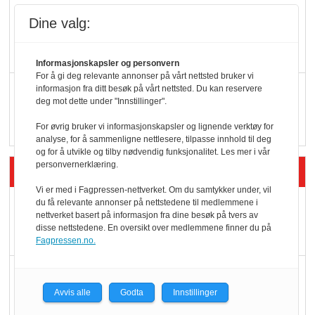
KBS-bransjen i
Dine valg:
endring: Stadig større
serveringstilbud
Informasjonskapsler og personvern
For å gi deg relevante annonser på vårt nettsted bruker vi
Vokser med ferdigmat
informasjon fra ditt besøk på vårt nettsted. Du kan reservere
deg mot dette under "Innstillinger".
i dagligvare
For øvrig bruker vi informasjonskapsler og lignende verktøy for
analyse, for å sammenligne nettlesere, tilpasse innhold til deg
og for å utvikle og tilby nødvendig funksjonalitet. Les mer i vår
personvernerklæring.
Siste artikler - Butikk i praksis
Vi er med i Fagpressen-nettverket. Om du samtykker under, vil
Rema-flaggskip
du få relevante annonser på nettstedene til medlemmene i
nettverket basert på informasjon fra dine besøk på tvers av
dundrer videre
disse nettstedene. En oversikt over medlemmene finner du på
Fagpressen.no.
Slik opprettholdes
ølsalget
Avvis alle
Godta
Innstillinger