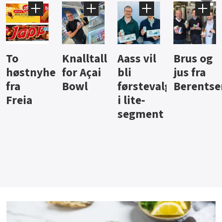
Knalltall
Aass vil
Brus og
Hard
ter
for Açai
bli
jus fra
iste fra
Bowl
førstevalg
Berentsen
Hansa
i lite-
segment