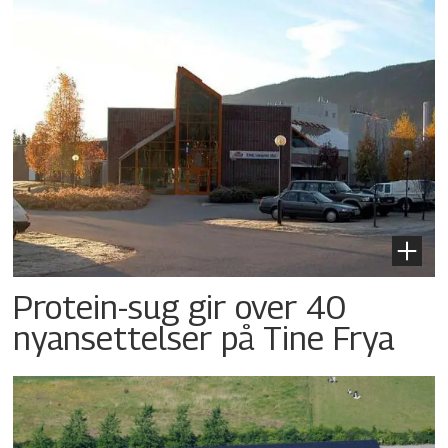
Protein-sug gir over 40
nyansettelser på Tine Frya