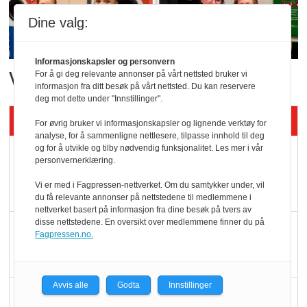
Dine valg:
Informasjonskapsler og personvern
Vant i nyåpnet butikk
For å gi deg relevante annonser på vårt nettsted bruker vi
informasjon fra ditt besøk på vårt nettsted. Du kan reservere
deg mot dette under "Innstillinger".
Siste artikler - KBS
For øvrig bruker vi informasjonskapsler og lignende verktøy for
analyse, for å sammenligne nettlesere, tilpasse innhold til deg
og for å utvikle og tilby nødvendig funksjonalitet. Les mer i vår
Mat er viktigere enn
personvernerklæring.
pris når elbilister
Vi er med i Fagpressen-nettverket. Om du samtykker under, vil
velger ladestopp
du få relevante annonser på nettstedene til medlemmene i
nettverket basert på informasjon fra dine besøk på tvers av
disse nettstedene. En oversikt over medlemmene finner du på
Ti bensinstasjoner
Fagpressen.no.
legger ned hver måned
Avvis alle
Godta
Innstillinger
Potetball, kylling og 98