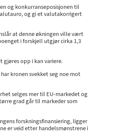
nen og konkurranseposisjonen til
alutauro, og gi et valutakorrigert
nslår at denne økningen ville vært
enget i forskjell utgjør cirka 1,3
 gjøres opp i kan variere.
18 har kronen svekket seg noe mot
arhet selges mer til EU-markedet og
større grad går til markeder som
ingens forskningsfinansiering, ligger
nne er veid etter handelsmønstrene i