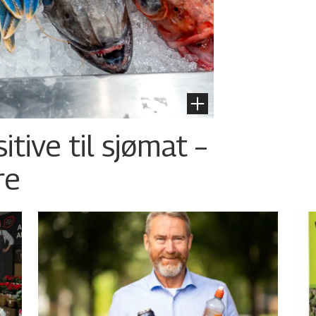
tive til sjømat –
re