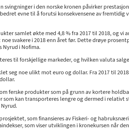
n svingninger i den norske kronen påvirker prestasjo
bedret evne til å forutsi konsekvensene av fremtidig v
ukter samlet økte med 4,8 % fra 2017 til 2018, og vi a
noe svakere i 2018 enn året før. Dette drøye prosentpo
s Nyrud i Nofima.
res til forskjellige markeder, og hvilken valuta salget
klet seg noe ulikt mot euro og dollar. Fra 2017 til 20
dollar.
ellom ferske produkter som på grunn av kortere holdb
er som kan transporteres lengre og dermed i relativt 
 Nyrud.
gsprosjektet, som finansieres av Fiskeri- og habruksnær
aindekser, som viser utviklingen i kronekursen når de