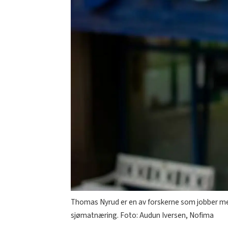
Thomas Nyrud er en av forskerne som jobber med
sjømatnæring. Foto: Audun Iversen, Nofima