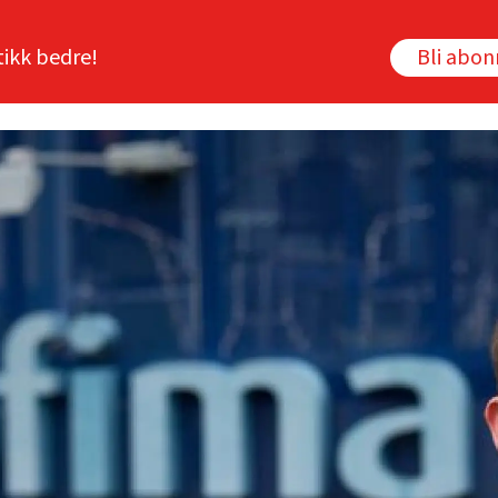
tikk bedre!
Bli abo