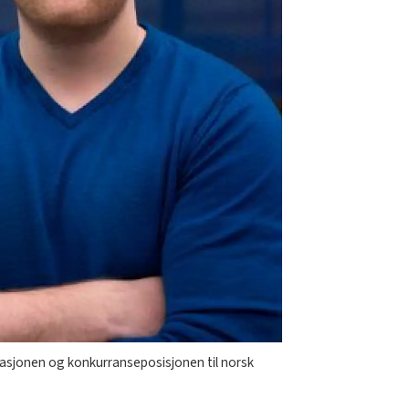
asjonen og konkurranseposisjonen til norsk