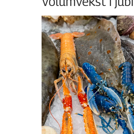
Volumvekst i jub