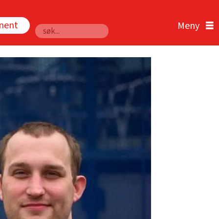
nnent
Søk