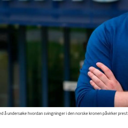
 å undersøke hvordan svingninger i den norske kronen påvirker prest