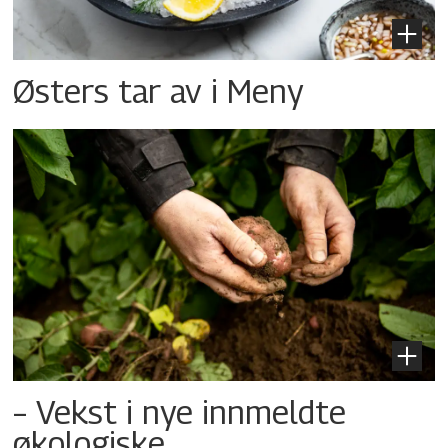
Østers tar av i Meny
– Vekst i nye innmeldte
økologiske