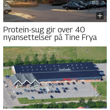
Protein-sug gir over 40
nyansettelser på Tine Frya