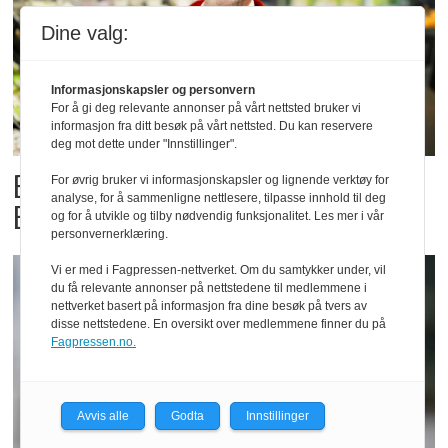
Dine valg:
Informasjonskapsler og personvern
For å gi deg relevante annonser på vårt nettsted bruker vi
informasjon fra ditt besøk på vårt nettsted. Du kan reservere
deg mot dette under "Innstillinger".
Billigbonanza da Norge slo
For øvrig bruker vi informasjonskapsler og lignende verktøy for
analyse, for å sammenligne nettlesere, tilpasse innhold til deg
Elfenbenkysten
og for å utvikle og tilby nødvendig funksjonalitet. Les mer i vår
personvernerklæring.
Vi er med i Fagpressen-nettverket. Om du samtykker under, vil
du få relevante annonser på nettstedene til medlemmene i
nettverket basert på informasjon fra dine besøk på tvers av
disse nettstedene. En oversikt over medlemmene finner du på
Fagpressen.no.
Avvis alle
Godta
Innstillinger