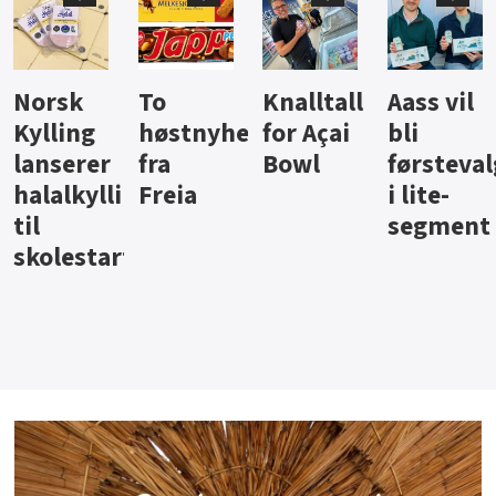
Knalltall
Aass vil
Brus og
Hard
ter
for Açai
bli
jus fra
iste fra
Bowl
førstevalg
Berentsen
Hansa
i lite-
segment