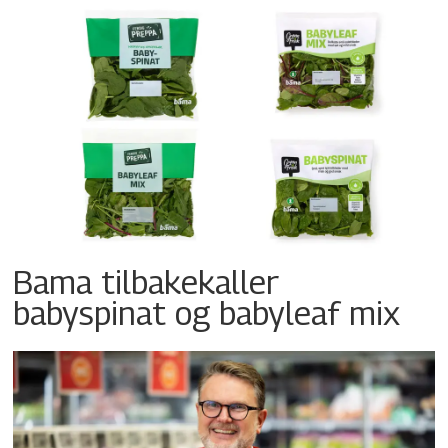
Bama tilbakekaller
babyspinat og babyleaf mix