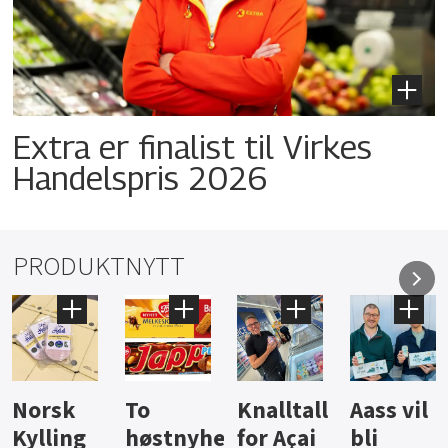
Extra er finalist til Virkes
Handelspris 2026
PRODUKTNYTT
Knalltall
Aass vil
Brus og
Hard
ter
for Açai
bli
jus fra
iste fra