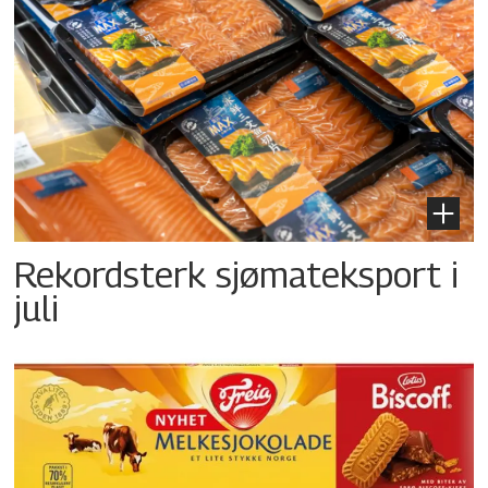
Rekordsterk sjømateksport i
juli