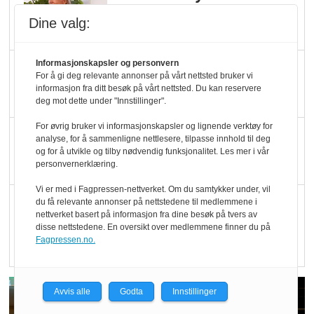
Økologisk Norge sin
Dine valg:
hederspris
Informasjonskapsler og personvern
Blir enklere å velge
For å gi deg relevante annonser på vårt nettsted bruker vi
økologisk i butikkhylla
informasjon fra ditt besøk på vårt nettsted. Du kan reservere
deg mot dette under "Innstillinger".
For øvrig bruker vi informasjonskapsler og lignende verktøy for
Kolonihagen sliter
analyse, for å sammenligne nettlesere, tilpasse innhold til deg
og for å utvikle og tilby nødvendig funksjonalitet. Les mer i vår
med å få tak i nok melk
personvernerklæring.
Vi er med i Fagpressen-nettverket. Om du samtykker under, vil
Rapport: Økokundene
du få relevante annonser på nettstedene til medlemmene i
nettverket basert på informasjon fra dine besøk på tvers av
er klare! Er markedet
disse nettstedene. En oversikt over medlemmene finner du på
det?
Fagpressen.no.
Avvis alle
Godta
Innstillinger