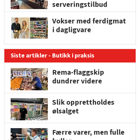
serveringstilbud
Vokser med ferdigmat
i dagligvare
Siste artikler - Butikk i praksis
Rema-flaggskip
dundrer videre
Slik opprettholdes
ølsalget
Færre varer, men fulle