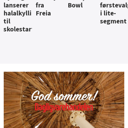
Bowl
førstevalg
Berentsen
Hansa
i lite-
segment