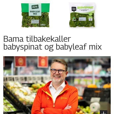
Bama tilbakekaller
babyspinat og babyleaf mix