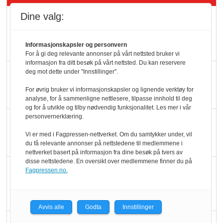
Dine valg:
Mat er viktigere enn
pris når elbilister
velger ladestopp
Informasjonskapsler og personvern
For å gi deg relevante annonser på vårt nettsted bruker vi
informasjon fra ditt besøk på vårt nettsted. Du kan reservere
Ti bensinstasjoner
deg mot dette under "Innstillinger".
legger ned hver måned
For øvrig bruker vi informasjonskapsler og lignende verktøy for
analyse, for å sammenligne nettlesere, tilpasse innhold til deg
og for å utvikle og tilby nødvendig funksjonalitet. Les mer i vår
personvernerklæring.
Potetball, kylling og 98
oktan
Vi er med i Fagpressen-nettverket. Om du samtykker under, vil
du få relevante annonser på nettstedene til medlemmene i
nettverket basert på informasjon fra dine besøk på tvers av
disse nettstedene. En oversikt over medlemmene finner du på
KBS-bransjen i
Fagpressen.no.
endring: Stadig større
serveringstilbud
Avvis alle
Godta
Innstillinger