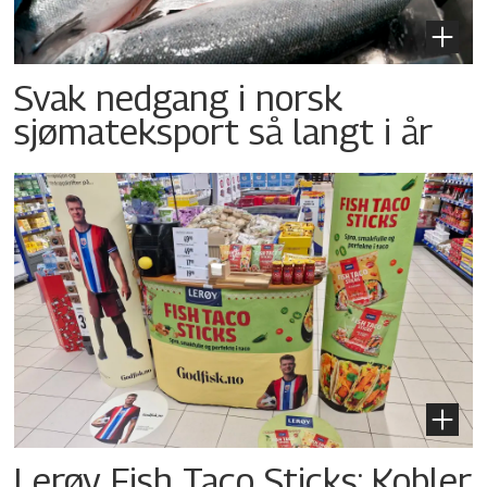
Svak nedgang i norsk
sjømateksport så langt i år
Lerøy Fish Taco Sticks: Kobler