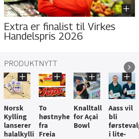
Extra er finalist til Virkes
Handelspris 2026
PRODUKTNYTT
Knalltall
Aass vil
Brus og
Hard
ter
for Açai
bli
jus fra
iste fra
Bowl
førstevalg
Berentsen
Hansa
i lite-