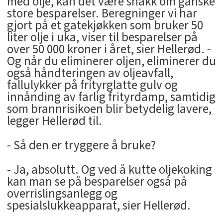
med olje, kan det være snakk om ganske
store besparelser. Beregninger vi har
gjort på et gatekjøkken som bruker 50
liter olje i uka, viser til besparelser på
over 50 000 kroner i året, sier Hellerød. -
Og når du eliminerer oljen, eliminerer du
også håndteringen av oljeavfall,
fallulykker på frityrglatte gulv og
innånding av farlig frityrdamp, samtidig
som brannrisikoen blir betydelig lavere,
legger Hellerød til.
- Så den er tryggere å bruke?
- Ja, absolutt. Og ved å kutte oljekoking
kan man se på besparelser også på
overrislingsanlegg og
spesialslukkeapparat, sier Hellerød.