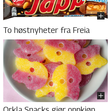
To høstnyheter fra Freia
Orkla Snacks gjør oppkjøp