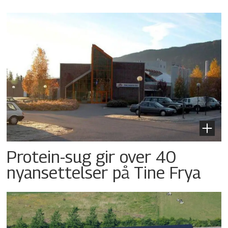
Protein-sug gir over 40
nyansettelser på Tine Frya