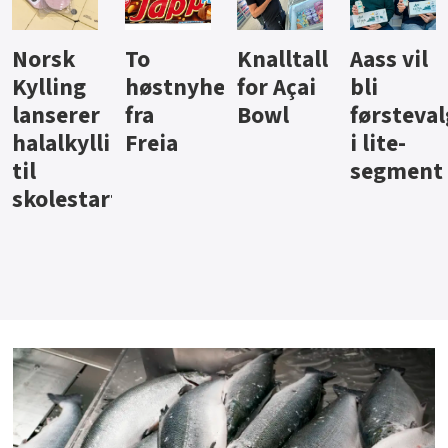
Knalltall
Aass vil
Brus og
Hard
ter
for Açai
bli
jus fra
iste fra
Bowl
førstevalg
Berentsen
Hansa
i lite-
segment