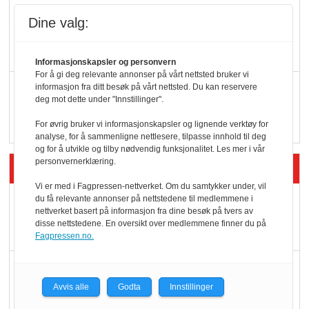
KBS-bransjen i
Dine valg:
endring: Stadig større
serveringstilbud
Informasjonskapsler og personvern
For å gi deg relevante annonser på vårt nettsted bruker vi
Vokser med ferdigmat
informasjon fra ditt besøk på vårt nettsted. Du kan reservere
deg mot dette under "Innstillinger".
i dagligvare
For øvrig bruker vi informasjonskapsler og lignende verktøy for
analyse, for å sammenligne nettlesere, tilpasse innhold til deg
og for å utvikle og tilby nødvendig funksjonalitet. Les mer i vår
personvernerklæring.
Siste artikler - Butikk i praksis
Vi er med i Fagpressen-nettverket. Om du samtykker under, vil
Rema-flaggskip
du få relevante annonser på nettstedene til medlemmene i
nettverket basert på informasjon fra dine besøk på tvers av
dundrer videre
disse nettstedene. En oversikt over medlemmene finner du på
Fagpressen.no.
Slik opprettholdes
ølsalget
Avvis alle
Godta
Innstillinger