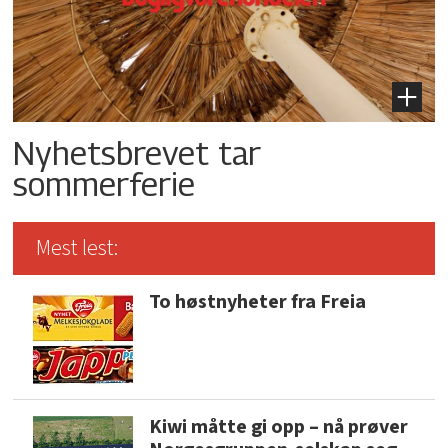
Nyhetsbrevet tar
sommerferie
Mest lest:
To høstnyheter fra Freia
Kiwi måtte gi opp – nå prøver