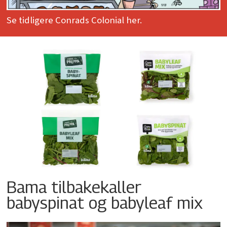
Se tidligere Conrads Colonial her.
Bama tilbakekaller
babyspinat og babyleaf mix