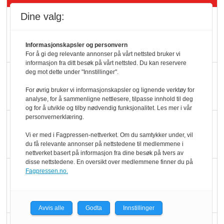
Dine valg:
Mat er viktigere enn
pris når elbilister
Informasjonskapsler og personvern
velger ladestopp
For å gi deg relevante annonser på vårt nettsted bruker vi
informasjon fra ditt besøk på vårt nettsted. Du kan reservere
deg mot dette under "Innstillinger".
Ti bensinstasjoner
legger ned hver måned
For øvrig bruker vi informasjonskapsler og lignende verktøy for
analyse, for å sammenligne nettlesere, tilpasse innhold til deg
og for å utvikle og tilby nødvendig funksjonalitet. Les mer i vår
personvernerklæring.
Potetball, kylling og 98
oktan
Vi er med i Fagpressen-nettverket. Om du samtykker under, vil
du få relevante annonser på nettstedene til medlemmene i
nettverket basert på informasjon fra dine besøk på tvers av
disse nettstedene. En oversikt over medlemmene finner du på
KBS-bransjen i
Fagpressen.no.
endring: Stadig større
serveringstilbud
Avvis alle
Godta
Innstillinger