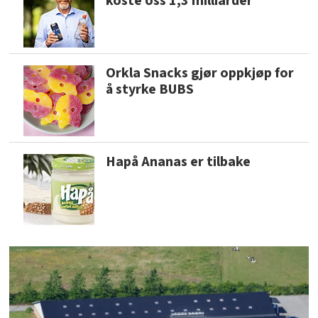
koste oss 1,3 milliarder
Orkla Snacks gjør oppkjøp for
å styrke BUBS
Hapå Ananas er tilbake