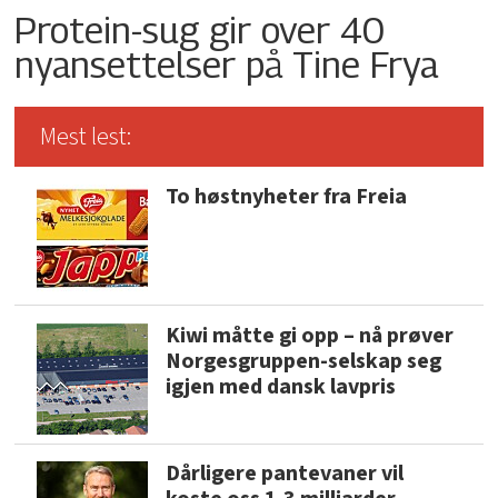
Protein-sug gir over 40
nyansettelser på Tine Frya
Mest lest:
To høstnyheter fra Freia
Kiwi måtte gi opp – nå prøver
Norgesgruppen-selskap seg
igjen med dansk lavpris
Dårligere pantevaner vil