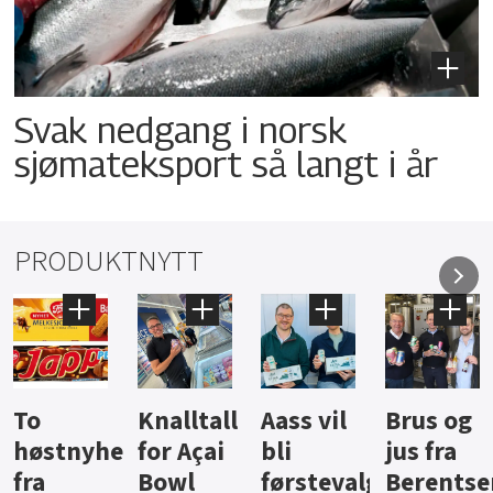
Svak nedgang i norsk
sjømateksport så langt i år
PRODUKTNYTT
Knalltall
Aass vil
Brus og
Hard
ter
for Açai
bli
jus fra
iste fra
Bowl
førstevalg
Berentsen
Hansa