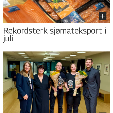
Rekordsterk sjømateksport i
juli