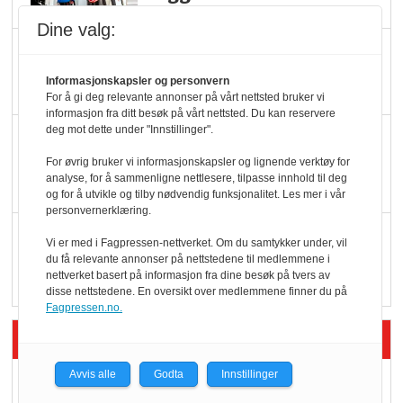
Dine valg:
Potetball, kylling og 98
oktan
Informasjonskapsler og personvern
For å gi deg relevante annonser på vårt nettsted bruker vi
informasjon fra ditt besøk på vårt nettsted. Du kan reservere
deg mot dette under "Innstillinger".
KBS-bransjen i
endring: Stadig større
For øvrig bruker vi informasjonskapsler og lignende verktøy for
analyse, for å sammenligne nettlesere, tilpasse innhold til deg
serveringstilbud
og for å utvikle og tilby nødvendig funksjonalitet. Les mer i vår
personvernerklæring.
Vokser med ferdigmat
Vi er med i Fagpressen-nettverket. Om du samtykker under, vil
i dagligvare
du få relevante annonser på nettstedene til medlemmene i
nettverket basert på informasjon fra dine besøk på tvers av
disse nettstedene. En oversikt over medlemmene finner du på
Fagpressen.no.
Siste artikler - Butikk i praksis
Avvis alle
Godta
Innstillinger
Rema-flaggskip