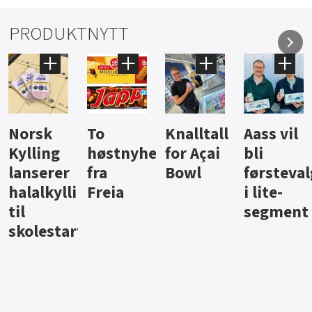
PRODUKTNYTT
Knalltall
Aass vil
Brus og
Hard
ter
for Açai
bli
jus fra
iste fra
Bowl
førstevalg
Berentsen
Hansa
i lite-
segment