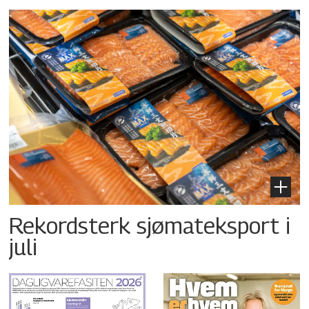
Rekordsterk sjømateksport i
juli