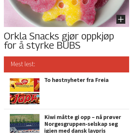
Orkla Snacks gjør oppkjøp
for å styrke BUBS
Mest lest:
To høstnyheter fra Freia
Kiwi måtte gi opp – nå prøver
Norgesgruppen-selskap seg
igjen med dansk lavpris