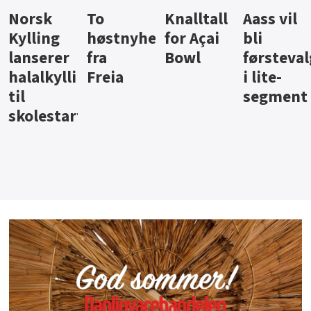
Knalltall
Aass vil
Brus og
Hard
ter
for Açai
bli
jus fra
iste fra
Bowl
førstevalg
Berentsen
Hansa
i lite-
segment