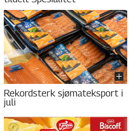
Rekordsterk sjømateksport i
juli