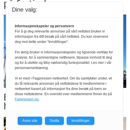
på festivaler
Dine valg:
Informasjonskapsler og personvern
For å gi deg relevante annonser på vårt nettsted bruker vi
informasjon fra ditt besøk på vårt nettsted. Du kan reservere
deg mot dette under "Innstillinger".
For øvrig bruker vi informasjonskapsler og lignende verktøy for
analyse, for å sammenligne nettlesere, tilpasse innhold til deg
og for å utvikle og tilby nødvendig funksjonalitet. Les mer i vår
personvernerklæring.
Vi er med i Fagpressen-nettverket. Om du samtykker under, vil
du få relevante annonser på nettstedene til medlemmene i
nettverket basert på informasjon fra dine besøk på tvers av
Butikktesten: Slitent, men
disse nettstedene. En oversikt over medlemmene finner du på
Fagpressen.no.
hyggelig
Avvis alle
Godta
Innstillinger