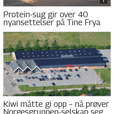
Protein-sug gir over 40
nyansettelser på Tine Frya
Kiwi måtte gi opp – nå prøver
Norgesgruppen-selskap seg