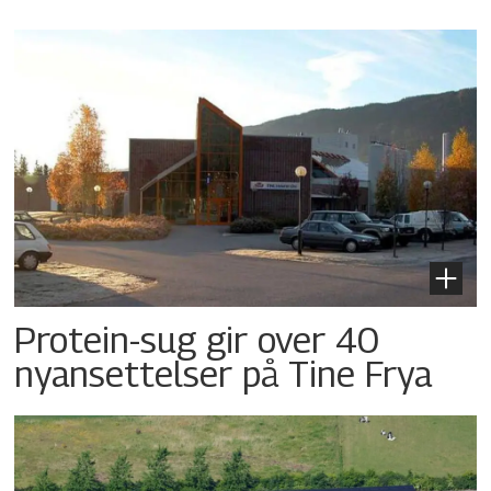
Protein-sug gir over 40
nyansettelser på Tine Frya