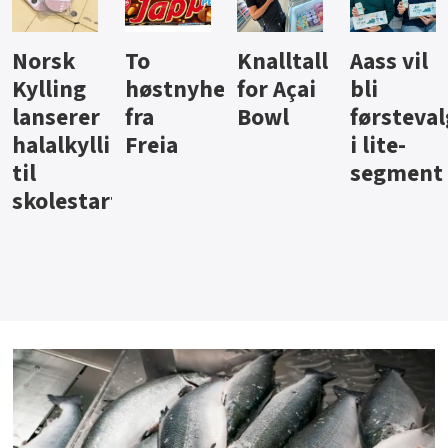
Knalltall
Aass vil
Brus og
Hard
ter
for Açai
bli
jus fra
iste fra
Bowl
førstevalg
Berentsen
Hansa
i lite-
segment