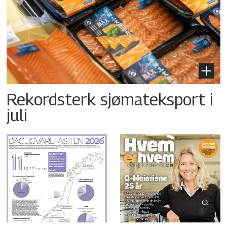
Rekordsterk sjømateksport i
juli