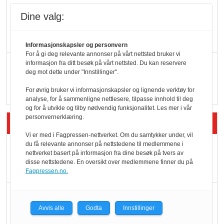
KBS-bransjen i
Dine valg:
endring: Stadig større
serveringstilbud
Informasjonskapsler og personvern
For å gi deg relevante annonser på vårt nettsted bruker vi
Vokser med ferdigmat
informasjon fra ditt besøk på vårt nettsted. Du kan reservere
deg mot dette under "Innstillinger".
i dagligvare
For øvrig bruker vi informasjonskapsler og lignende verktøy for
analyse, for å sammenligne nettlesere, tilpasse innhold til deg
og for å utvikle og tilby nødvendig funksjonalitet. Les mer i vår
personvernerklæring.
Siste artikler - Butikk i praksis
Vi er med i Fagpressen-nettverket. Om du samtykker under, vil
du få relevante annonser på nettstedene til medlemmene i
Rema-flaggskip
nettverket basert på informasjon fra dine besøk på tvers av
dundrer videre
disse nettstedene. En oversikt over medlemmene finner du på
Fagpressen.no.
Slik opprettholdes
ølsalget
Avvis alle
Godta
Innstillinger