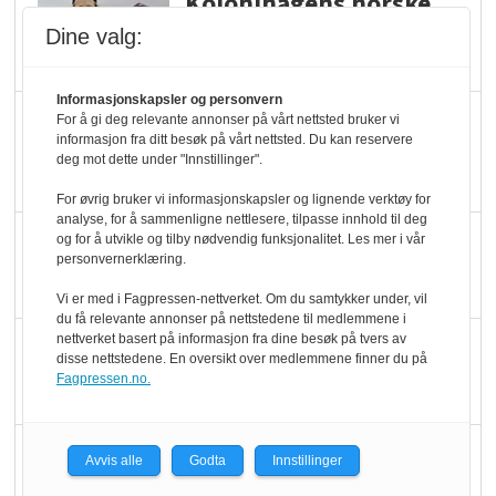
Kolonihagens norske
yoghurt: Trues av
Dine valg:
melkemangel
Informasjonskapsler og personvern
Marit Kolby vant
For å gi deg relevante annonser på vårt nettsted bruker vi
informasjon fra ditt besøk på vårt nettsted. Du kan reservere
Økologisk Norge sin
deg mot dette under "Innstillinger".
hederspris
For øvrig bruker vi informasjonskapsler og lignende verktøy for
analyse, for å sammenligne nettlesere, tilpasse innhold til deg
Blir enklere å velge
og for å utvikle og tilby nødvendig funksjonalitet. Les mer i vår
personvernerklæring.
økologisk i butikkhylla
Vi er med i Fagpressen-nettverket. Om du samtykker under, vil
du få relevante annonser på nettstedene til medlemmene i
nettverket basert på informasjon fra dine besøk på tvers av
Kolonihagen sliter
disse nettstedene. En oversikt over medlemmene finner du på
med å få tak i nok melk
Fagpressen.no.
Rapport: Økokundene
Avvis alle
Godta
Innstillinger
er klare! Er markedet