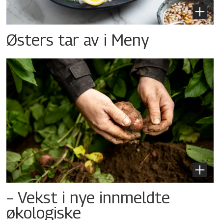
Østers tar av i Meny
– Vekst i nye innmeldte
økologiske