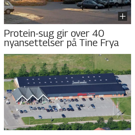
Protein-sug gir over 40
nyansettelser på Tine Frya