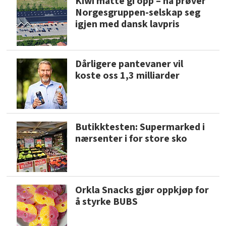
Kiwi måtte gi opp – nå prøver
Norgesgruppen-selskap seg
igjen med dansk lavpris
Dårligere pantevaner vil
koste oss 1,3 milliarder
Butikktesten: Supermarked i
nærsenter i for store sko
Orkla Snacks gjør oppkjøp for
å styrke BUBS