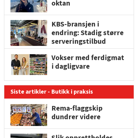
oktan
KBS-bransjen i
endring: Stadig større
serveringstilbud
Vokser med ferdigmat
i dagligvare
Siste artikler - Butikk i praksis
Rema-flaggskip
dundrer videre
Slik opprettholdes