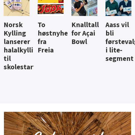
orsk
To
Knalltall
Aass vil
B
ylling
høstnyheter
for Açai
bli
ju
anserer
fra
Bowl
førstevalg
B
alalkyllingpålegg
Freia
i lite-
l
segment
kolestart