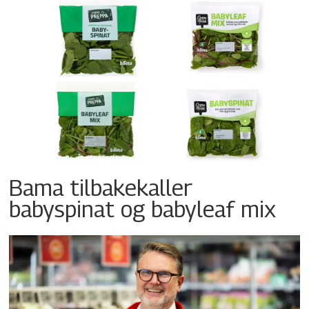
Bama tilbakekaller
babyspinat og babyleaf mix