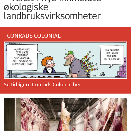
økologiske
landbruksvirksomheter
CONRADS COLONIAL
Se tidligere Conrads Colonial her.