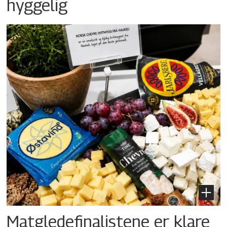
hyggelig
Matgledefinalistene er klare