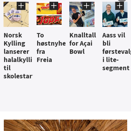
Knalltall
Aass vil
Brus og
Hard
ter
for Açai
bli
jus fra
iste fra
Bowl
førstevalg
Berentsen
Hansa
i lite-
segment