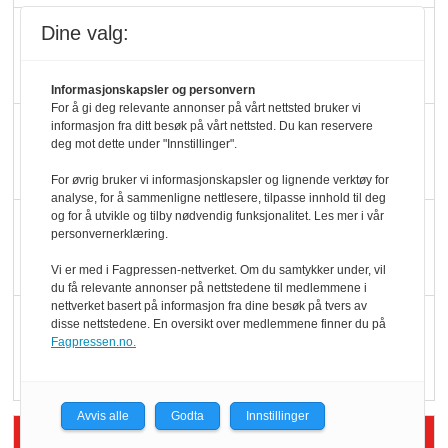
Slik opprettholdes
Dine valg:
ølsalget
Informasjonskapsler og personvern
For å gi deg relevante annonser på vårt nettsted bruker vi
Færre varer, men fulle
informasjon fra ditt besøk på vårt nettsted. Du kan reservere
deg mot dette under "Innstillinger".
hyller
For øvrig bruker vi informasjonskapsler og lignende verktøy for
analyse, for å sammenligne nettlesere, tilpasse innhold til deg
og for å utvikle og tilby nødvendig funksjonalitet. Les mer i vår
KI lager mat i butikken
personvernerklæring.
Vi er med i Fagpressen-nettverket. Om du samtykker under, vil
du få relevante annonser på nettstedene til medlemmene i
nettverket basert på informasjon fra dine besøk på tvers av
Q passerte 1 milliard i
disse nettstedene. En oversikt over medlemmene finner du på
Fagpressen.no.
Rema i 2025
Avvis alle
Godta
Innstillinger
Siste artikler - Økologisk