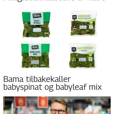
Bama tilbakekaller
babyspinat og babyleaf mix