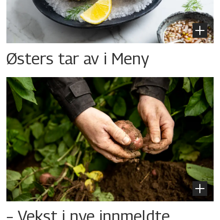
Østers tar av i Meny
– Vekst i nye innmeldte