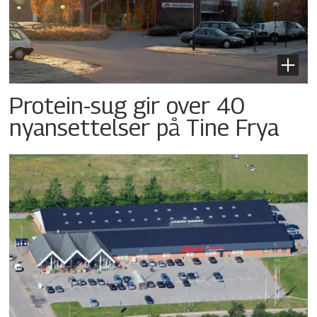
Protein-sug gir over 40
nyansettelser på Tine Frya