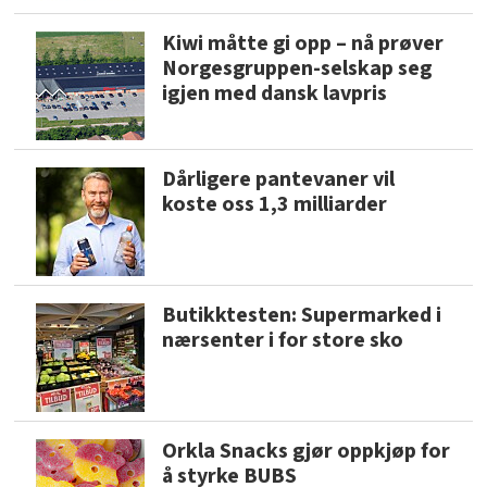
Kiwi måtte gi opp – nå prøver
Norgesgruppen-selskap seg
igjen med dansk lavpris
Dårligere pantevaner vil
koste oss 1,3 milliarder
Butikktesten: Supermarked i
nærsenter i for store sko
Orkla Snacks gjør oppkjøp for
å styrke BUBS