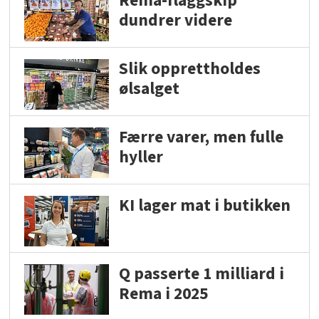
Rema-flaggskip
dundrer videre
Slik opprettholdes
ølsalget
Færre varer, men fulle
hyller
KI lager mat i butikken
Q passerte 1 milliard i
Rema i 2025