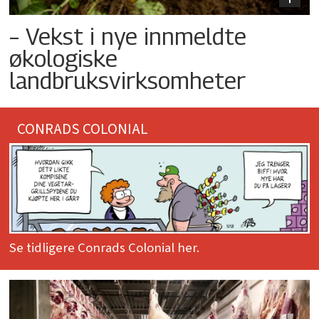
– Vekst i nye innmeldte
økologiske
landbruksvirksomheter
CONRADS COLONIAL
Se tidligere Conrads Colonial her.