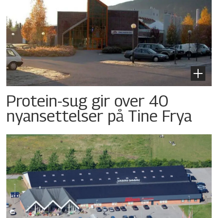
Protein-sug gir over 40
nyansettelser på Tine Frya