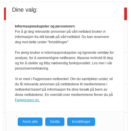
Dine valg:
Siste artikler - Økologisk
Informasjonskapsler og personvern
Kolonihagens norske
For å gi deg relevante annonser på vårt nettsted bruker vi
yoghurt: Trues av
informasjon fra ditt besøk på vårt nettsted. Du kan reservere
deg mot dette under "Innstillinger".
melkemangel
For øvrig bruker vi informasjonskapsler og lignende verktøy for
analyse, for å sammenligne nettlesere, tilpasse innhold til deg
Marit Kolby vant
og for å utvikle og tilby nødvendig funksjonalitet. Les mer i vår
Økologisk Norge sin
personvernerklæring.
hederspris
Vi er med i Fagpressen-nettverket. Om du samtykker under, vil
du få relevante annonser på nettstedene til medlemmene i
nettverket basert på informasjon fra dine besøk på tvers av
Blir enklere å velge
disse nettstedene. En oversikt over medlemmene finner du på
økologisk i butikkhylla
Fagpressen.no.
Kolonihagen sliter
Avvis alle
Godta
Innstillinger
med å få tak i nok melk