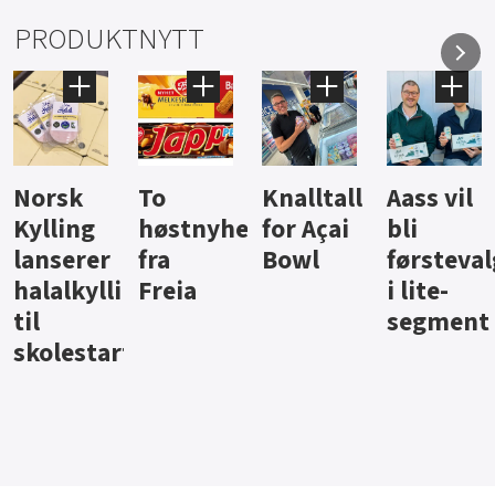
PRODUKTNYTT
Knalltall
Aass vil
Brus og
Hard
ter
for Açai
bli
jus fra
iste fra
Bowl
førstevalg
Berentsen
Hansa
i lite-
segment