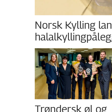
Norsk Kylling la
halalkylling­påleg
Trøndersk øl og