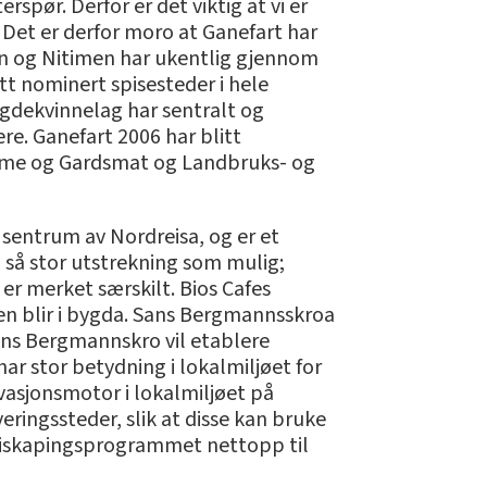
terspør. Derfor er det viktig at vi er
. Det er derfor moro at Ganefart har
oen og Nitimen har ukentlig gjennom
tt nominert spisesteder i hele
ygdekvinnelag har sentralt og
re. Ganefart 2006 har blitt
isme og Gardsmat og Landbruks- og
i sentrum av Nordreisa, og er et
i så stor utstrekning som mulig;
 er merket særskilt. Bios Cafes
en blir i bygda. Sans Bergmannsskroa
ans Bergmannskro vil etablere
har stor betydning i lokalmiljøet for
vasjonsmotor i lokalmiljøet på
ingssteder, slik at disse kan bruke
erdiskapingsprogrammet nettopp til