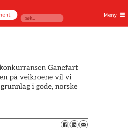
nnent
Søk
av konkurransen Ganefart
en på veikroene vil vi
grunnlag i gode, norske