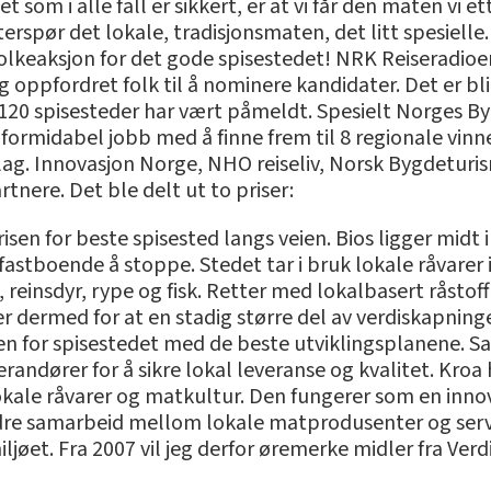
Det som i alle fall er sikkert, er at vi får den maten vi et
rspør det lokale, tradisjonsmaten, det litt spesielle
n folkeaksjon for det gode spisestedet! NRK Reiseradi
 oppfordret folk til å nominere kandidater. Det er bli
t. 120 spisesteder har vært påmeldt. Spesielt Norges B
formidabel jobb med å finne frem til 8 regionale vinne
lag. Innovasjon Norge, NHO reiseliv, Norsk Bygdetur
ere. Det ble delt ut to priser:
isen for beste spisested langs veien. Bios ligger midt 
 fastboende å stoppe. Stedet tar i bruk lokale råvarer 
 reinsdyr, rype og fisk. Retter med lokalbasert råstoff
 dermed for at en stadig større del av verdiskapning
sen for spisestedet med de beste utviklingsplanene. S
randører for å sikre lokal leveranse og kvalitet. Kroa 
 lokale råvarer og matkultur. Den fungerer som en inno
edre samarbeid mellom lokale matprodusenter og server
ljøet. Fra 2007 vil jeg derfor øremerke midler fra V