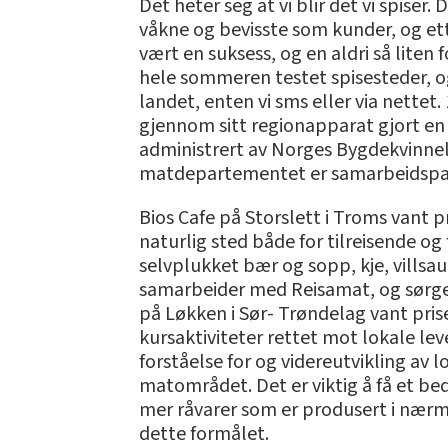
Det heter seg at vi blir det vi spiser. 
våkne og bevisste som kunder, og ette
vært en suksess, og en aldri så lite
hele sommeren testet spisesteder, og
landet, enten vi sms eller via nette
gjennom sitt regionapparat gjort en 
administrert av Norges Bygdekvinne
matdepartementet er samarbeidspartn
Bios Cafe på Storslett i Troms vant pr
naturlig sted både for tilreisende og
selvplukket bær og sopp, kje, villsau,
samarbeider med Reisamat, og sørger
på Løkken i Sør- Trøndelag vant pri
kursaktiviteter rettet mot lokale leve
forståelse for og videreutvikling av
matområdet. Det er viktig å få et b
mer råvarer som er produsert i nærmi
dette formålet.