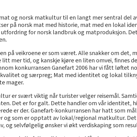
mat og norsk matkultur til en langt mer sentral del av
tser på norsk mat med historie, mat med en lokal iden
utfordring for norsk landbruk og matproduksjon. Det 
en.
ten på veikroene er som været. Alle snakker om det, m
e litt mer tid, og kanskje kjøre en liten omvei, finne
nnom konkurransen Ganefart 2006 har vi fått løftet noe
d kvalitet og særpreg; Mat med identitet og lokal tilk
tte mager.
ur er svært viktig når turister velger reisemål. Samti
n. Det er for galt. Dette handler om vår identitet, h
rede er der. Ganefart-konkurransen har hatt som mål å 
 og som er opptatt av lokal/regional matkultur. Det er
, og selvfølgelig ønsker vi økt verdiskaping som resul