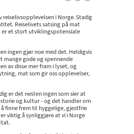
 reiselivsopplevelsen i Norge. Stadig
titet. Reiselivets satsing på mat
er et stort utviklingspotensiale
en ingen gjør noe med det. Heldigvis
s det mange gode og spennende
n av disse mer fram i lyset, og
nytning, mat som gir oss opplevelser,
dig er det nesten ingen som sier at
istorie og kultur - og det handler om
finne frem til hyggelige, gjestfrie
 viktig å synliggjøre at vi i Norge
tat.