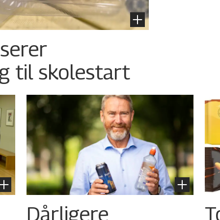
nserer
g til skolestart
Dårligere
T