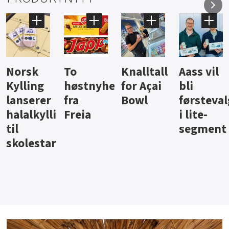
Knalltall
Aass vil
Brus og
Hard
ter
for Açai
bli
jus fra
iste fra
Bowl
førstevalg
Berentsen
Hansa
i lite-
segment