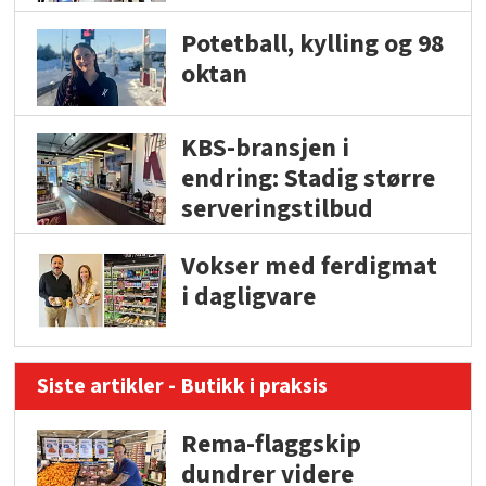
Potetball, kylling og 98
oktan
KBS-bransjen i
endring: Stadig større
serveringstilbud
Vokser med ferdigmat
i dagligvare
Siste artikler - Butikk i praksis
Rema-flaggskip
dundrer videre