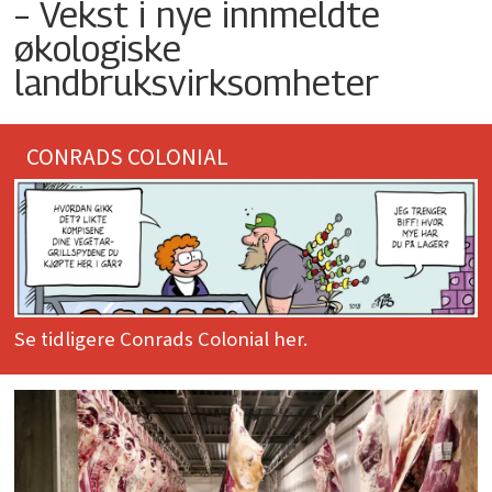
– Vekst i nye innmeldte
økologiske
landbruksvirksomheter
CONRADS COLONIAL
Se tidligere Conrads Colonial her.