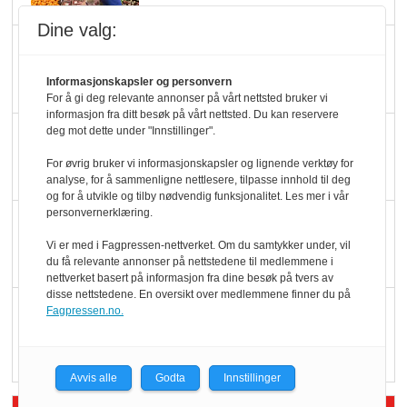
Dine valg:
Slik opprettholdes
ølsalget
Informasjonskapsler og personvern
For å gi deg relevante annonser på vårt nettsted bruker vi
informasjon fra ditt besøk på vårt nettsted. Du kan reservere
deg mot dette under "Innstillinger".
Færre varer, men fulle
hyller
For øvrig bruker vi informasjonskapsler og lignende verktøy for
analyse, for å sammenligne nettlesere, tilpasse innhold til deg
og for å utvikle og tilby nødvendig funksjonalitet. Les mer i vår
personvernerklæring.
KI lager mat i butikken
Vi er med i Fagpressen-nettverket. Om du samtykker under, vil
du få relevante annonser på nettstedene til medlemmene i
nettverket basert på informasjon fra dine besøk på tvers av
disse nettstedene. En oversikt over medlemmene finner du på
Q passerte 1 milliard i
Fagpressen.no.
Rema i 2025
Avvis alle
Godta
Innstillinger