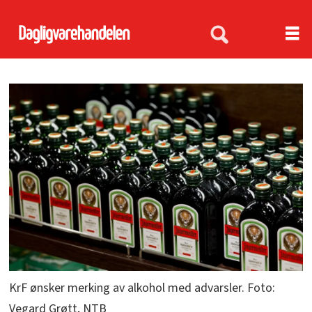
KrF ønsker merking av alkohol med advarsler. Foto:
Vegard Grøtt, NTB