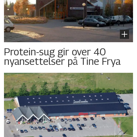
Protein-sug gir over 40
nyansettelser på Tine Frya