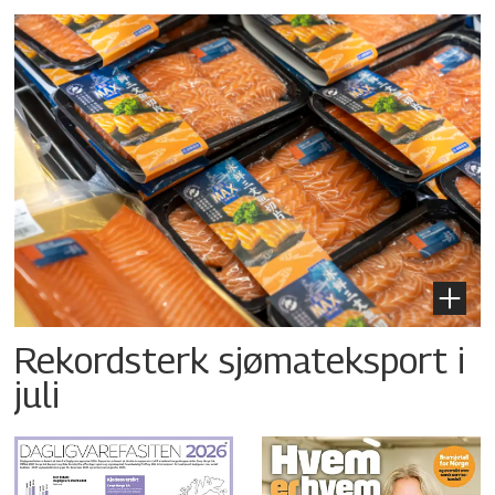
Rekordsterk sjømateksport i
juli