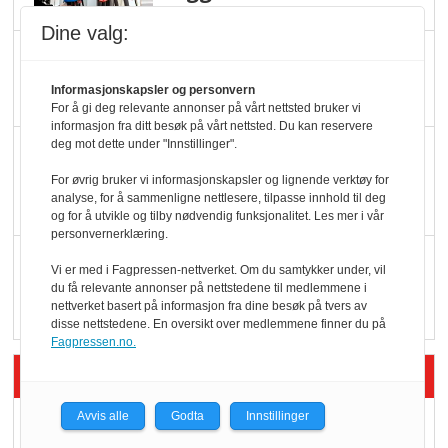
Dine valg:
Potetball, kylling og 98
oktan
Informasjonskapsler og personvern
For å gi deg relevante annonser på vårt nettsted bruker vi
informasjon fra ditt besøk på vårt nettsted. Du kan reservere
deg mot dette under "Innstillinger".
KBS-bransjen i
endring: Stadig større
For øvrig bruker vi informasjonskapsler og lignende verktøy for
analyse, for å sammenligne nettlesere, tilpasse innhold til deg
serveringstilbud
og for å utvikle og tilby nødvendig funksjonalitet. Les mer i vår
personvernerklæring.
Vokser med ferdigmat
Vi er med i Fagpressen-nettverket. Om du samtykker under, vil
i dagligvare
du få relevante annonser på nettstedene til medlemmene i
nettverket basert på informasjon fra dine besøk på tvers av
disse nettstedene. En oversikt over medlemmene finner du på
Fagpressen.no.
Siste artikler - Butikk i praksis
Avvis alle
Godta
Innstillinger
Rema-flaggskip