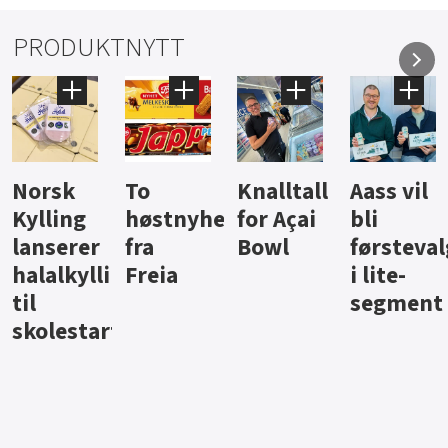
PRODUKTNYTT
Knalltall
Aass vil
Brus og
Hard
ter
for Açai
bli
jus fra
iste fra
Bowl
førstevalg
Berentsen
Hansa
i lite-
segment