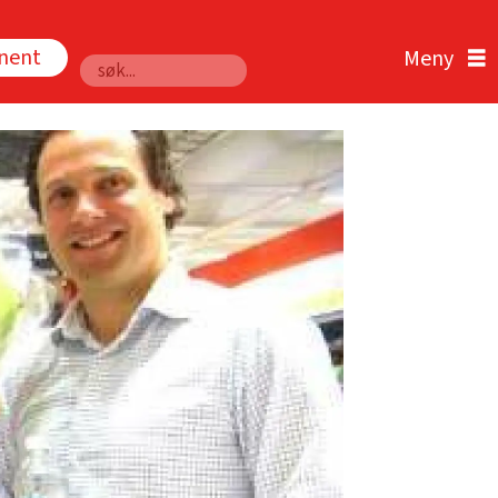
nnent
Søk