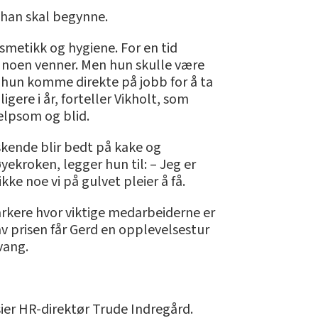
 han skal begynne.
smetikk og hygiene. For en tid
d noen venner. Men hun skulle være
 hun komme direkte på jobb for å ta
igere i år, forteller Vikholt, som
elpsom og blid.
askende blir bedt på kake og
ekroken, legger hun til: – Jeg er
ikke noe vi på gulvet pleier å få.
markere hvor viktige medarbeiderne er
av prisen får Gerd en opplevelsestur
vang.
sier HR-direktør Trude Indregård.