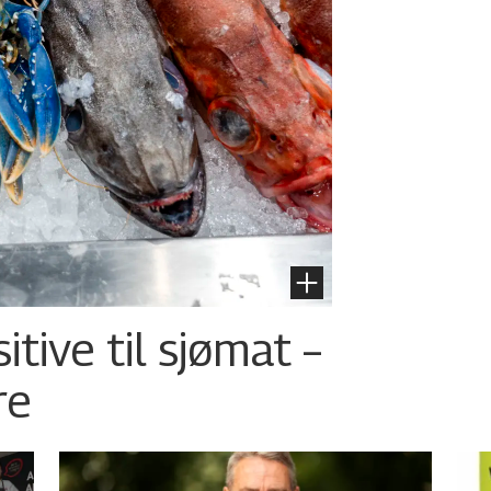
tive til sjømat –
re