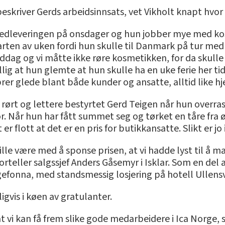
skriver Gerds arbeidsinnsats, vet Vikholt knapt hvor
hovedleveringen på onsdager og hun jobber mye med ko
tarten av uken fordi hun skulle til Danmark på tur me
dag og vi måtte ikke røre kosmetikken, for da skulle
llig at hun glemte at hun skulle ha en uke ferie her tidl
r glede blant både kunder og ansatte, alltid like hj
n rørt og lettere bestyrtet Gerd Teigen når hun overr
. Når hun har fått summet seg og tørket en tåre fra øy
er flott at det er en pris for butikkansatte. Slikt er jo 
ville være med å sponse prisen, at vi hadde lyst til å 
orteller salgssjef Anders Gåsemyr i Isklar. Som en del 
gefonna, med standsmessig losjering på hotell Ullens
ligvis i køen av gratulanter.
t vi kan få frem slike gode medarbeidere i Ica Norge, 