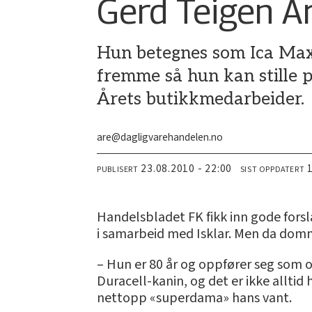
Gerd Teigen Å
Hun betegnes som Ica Max
fremme så hun kan stille p
Årets butikkmedarbeider.
are@dagligvarehandelen.no
23.08.2010 - 22:00
PUBLISERT
SIST OPPDATERT
Handelsbladet FK fikk inn gode forsl
i samarbeid med Isklar. Men da domm
– Hun er 80 år og oppfører seg som 
Duracell-kanin, og det er ikke alltid
nettopp «superdama» hans vant.