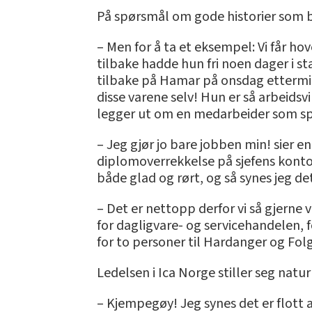
På spørsmål om gode historier som be
– Men for å ta et eksempel: Vi får 
tilbake hadde hun fri noen dager i s
tilbake på Hamar på onsdag ettermid
disse varene selv! Hun er så arbeidsvi
legger ut om en medarbeider som spre
– Jeg gjør jo bare jobben min! sier e
diplomoverrekkelse på sjefens kontor
både glad og rørt, og så synes jeg det 
– Det er nettopp derfor vi så gjerne 
for dagligvare- og servicehandelen, f
for to personer til Hardanger og Fol
Ledelsen i Ica Norge stiller seg natur
– Kjempegøy! Jeg synes det er flott a