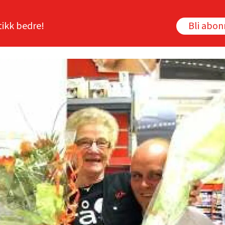
tikk bedre!
Bli abo