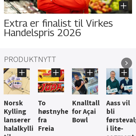
Extra er finalist til Virkes
Handelspris 2026
PRODUKTNYTT
Knalltall
Aass vil
Brus og
Hard
ter
for Açai
bli
jus fra
iste fra
Bowl
førstevalg
Berentsen
Hansa
i lite-