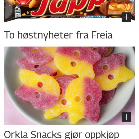
To høstnyheter fra Freia
Orkla Snacks gjør oppkjøp