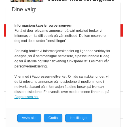
i dagligvare
Dine valg:
Informasjonskapsler og personvern
Siste artikler - Butikk i praksis
For å gi deg relevante annonser på vårt nettsted bruker vi
informasjon fra ditt besøk på vårt nettsted. Du kan reservere
deg mot dette under "Innstillinger".
Rema-flaggskip
dundrer videre
For øvrig bruker vi informasjonskapsler og lignende verktøy for
analyse, for å sammenligne nettlesere, tilpasse innhold til deg
og for å utvikle og tilby nødvendig funksjonalitet. Les mer i vår
personvernerklæring.
Slik opprettholdes
Vi er med i Fagpressen-nettverket. Om du samtykker under, vil
ølsalget
du få relevante annonser på nettstedene til medlemmene i
nettverket basert på informasjon fra dine besøk på tvers av
disse nettstedene. En oversikt over medlemmene finner du på
Fagpressen.no.
Færre varer, men fulle
hyller
Avvis alle
Godta
Innstillinger