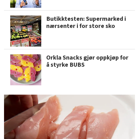
Butikktesten: Supermarked i
nærsenter i for store sko
Orkla Snacks gjør oppkjøp for
å styrke BUBS