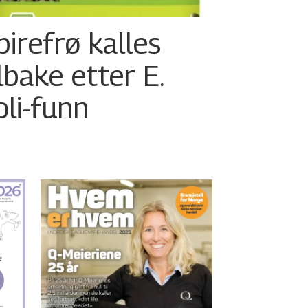
pirefrø kalles
ilbake etter E.
oli-funn