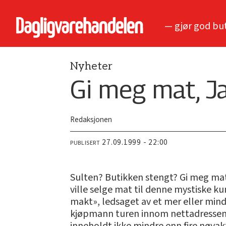
— gjør god bu
Nyheter
Gi meg mat, J
Redaksjonen
27.09.1999 - 22:00
PUBLISERT
Sulten? Butikken stengt? Gi meg ma
ville selge mat til denne mystiske ku
makt», ledsaget av et mer eller min
kjøpmann turen innom nettadressen 