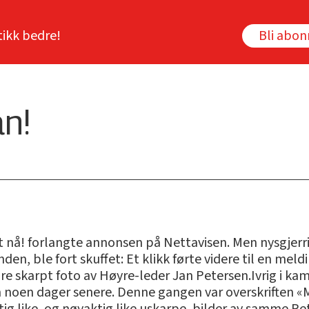
tikk bedre!
Bli abo
an!
t nå! forlangte annonsen på Nettavisen. Men nysgjer
nden, ble fort skuffet: Et klikk førte videre til en me
dre skarpt foto av Høyre-leder Jan Petersen.Ivrig i 
noen dager senere. Denne gangen var overskriften «