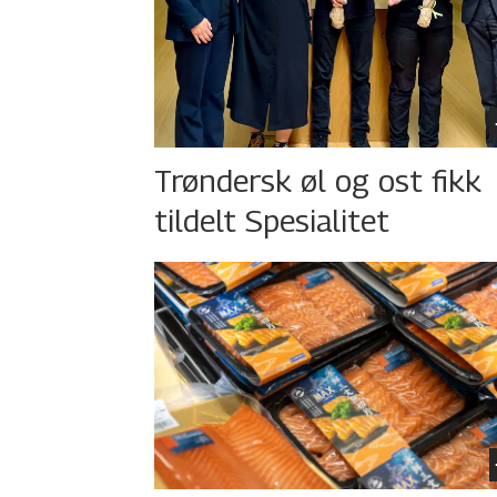
Trøndersk øl og ost fikk
tildelt Spesialitet