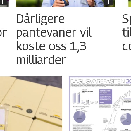
Dårligere
S
or
pantevaner vil
t
koste oss 1,3
c
milliarder