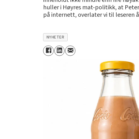
inneholdt ikke mindre enn fire nøyak
huller i Høyres mat-politikk, at Peter
på internett, overlater vi til leseren 
NYHETER