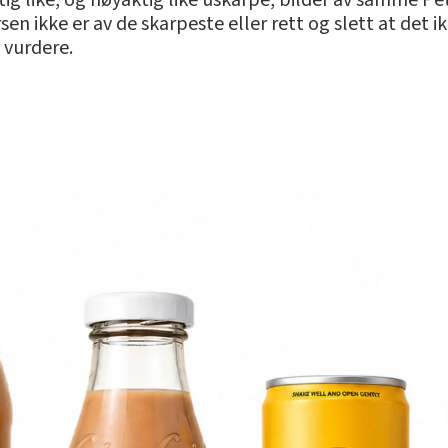
tig like, og nøyaktig like uskarpe, bilder av samme P
sen ikke er av de skarpeste eller rett og slett at det i
å vurdere.