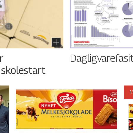
Dagligvarefasi
r
 skolestart
M