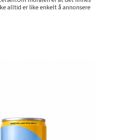
etersen.Om moralen er at det finnes
kke alltid er like enkelt å annonsere