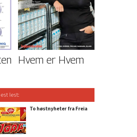
ten
Hvem er Hvem
est lest:
To høstnyheter fra Freia