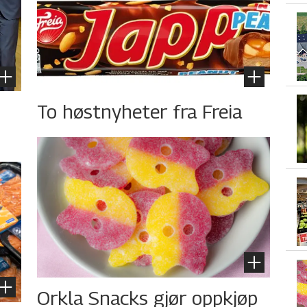
To høstnyheter fra Freia
Orkla Snacks gjør oppkjøp