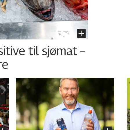
tive til sjømat –
re