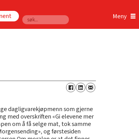
nnent
Søk
rige dagligvarekjøpmenn som gjerne
lding med overskriften «Gi elevene mer
kampen om å få selge mat, tok samme
Morgensending», og førstesiden