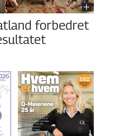
atland forbedret
esultatet