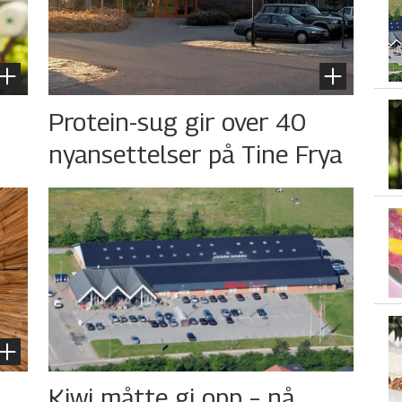
s
Protein-sug gir over 40
nyansettelser på Tine Frya
Kiwi måtte gi opp – nå