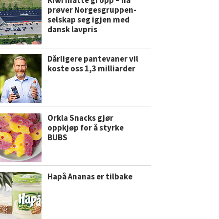
Kiwi måtte gi opp – nå
prøver Norgesgruppen-
selskap seg igjen med
dansk lavpris
Dårligere pantevaner vil
koste oss 1,3 milliarder
Orkla Snacks gjør
oppkjøp for å styrke
BUBS
Hapå Ananas er tilbake