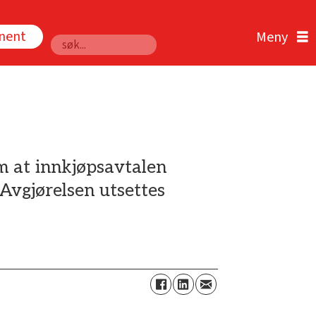
nnent
Søk
m at innkjøpsavtalen
Avgjørelsen utsettes