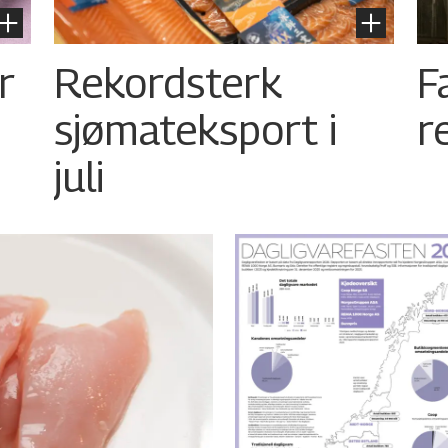
r
Rekordsterk
F
sjømateksport i
r
juli