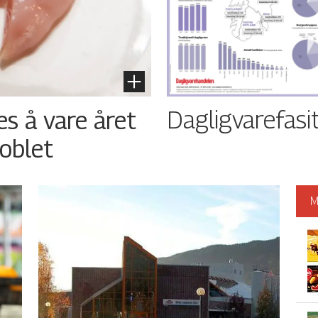
Dagligvarefasi
es å vare året
oblet
M