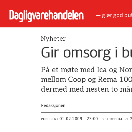
— gjør god bu
Nyheter
Gir omsorg i b
På et møte med Ica og Nor
mellom Coop og Rema 1000 
dermed med nesten to må
Redaksjonen
01.02.2009 - 23:00
PUBLISERT
SIST OPPDATERT