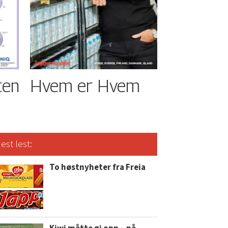
ten
Hvem er Hvem
est lest:
To høstnyheter fra Freia